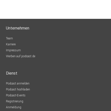
Unternehmen
Team
Karriere
Impressum
Werben auf podcast.de
Dienst
Podcast anmelden
Podcast hochladen
Podcast-Events
Registrierung
Anmeldung