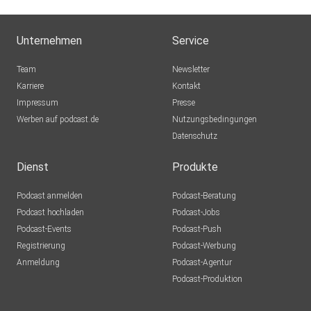
Unternehmen
Service
Team
Newsletter
Karriere
Kontakt
Impressum
Presse
Werben auf podcast.de
Nutzungsbedingungen
Datenschutz
Dienst
Produkte
Podcast anmelden
Podcast-Beratung
Podcast hochladen
Podcast-Jobs
Podcast-Events
Podcast-Push
Registrierung
Podcast-Werbung
Anmeldung
Podcast-Agentur
Podcast-Produktion