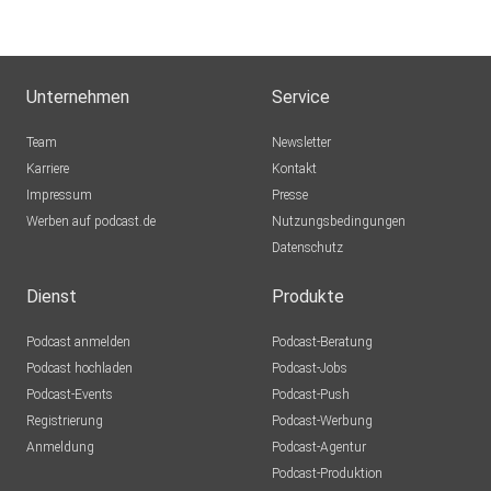
Unternehmen
Service
Team
Newsletter
Karriere
Kontakt
Impressum
Presse
Werben auf podcast.de
Nutzungsbedingungen
Datenschutz
Dienst
Produkte
Podcast anmelden
Podcast-Beratung
Podcast hochladen
Podcast-Jobs
Podcast-Events
Podcast-Push
Registrierung
Podcast-Werbung
Anmeldung
Podcast-Agentur
Podcast-Produktion