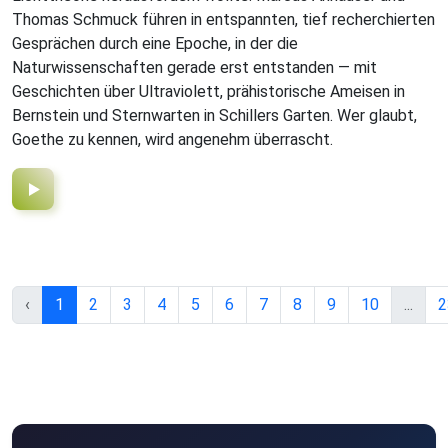
Thomas Schmuck führen in entspannten, tief recherchierten
Gesprächen durch eine Epoche, in der die
Naturwissenschaften gerade erst entstanden — mit
Geschichten über Ultraviolett, prähistorische Ameisen in
Bernstein und Sternwarten in Schillers Garten. Wer glaubt,
Goethe zu kennen, wird angenehm überrascht.
‹
1
2
3
4
5
6
7
8
9
10
...
2