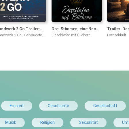
ndwerk 2 Go Trailer:...
Drei Stimmen, eine Nac...
Trailer: Das
ndwerk 2 Go - Gebäudete...
Einschlafen mit Büchern
Fernsehkult
Freizeit
Geschichte
Gesellschaft
Musik
Religion
Sexualität
Unt