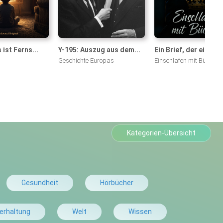
 ist Ferns...
Y-195: Auszug aus dem...
Ein Brief, der ein Lan.
Geschichte Europas
Einschlafen mit Büchern
Kategorien-Übersicht
Gesundheit
Hörbücher
erhaltung
Welt
Wissen