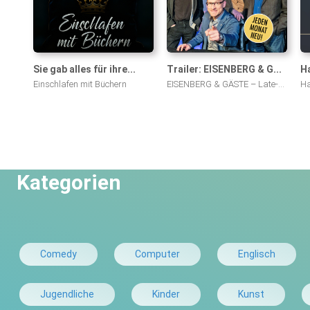
Sie gab alles für ihre...
Trailer: EISENBERG & G...
Ha
Einschlafen mit Büchern
EISENBERG & GÄSTE – Late-...
Ha
Kategorien
Comedy
Computer
Englisch
Jugendliche
Kinder
Kunst