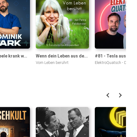
ele krank w...
Wenn dein Leben aus de...
#81 - Tesla aus in Chi
Vom Leben berührt
ElektroQuatsch - Der Pod