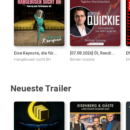
Eine Keynote, die für...
[07.08.2026] Öl, Rendi...
EN
Hängebusen sucht BH
Börsen-Quickie
EN
Neueste Trailer