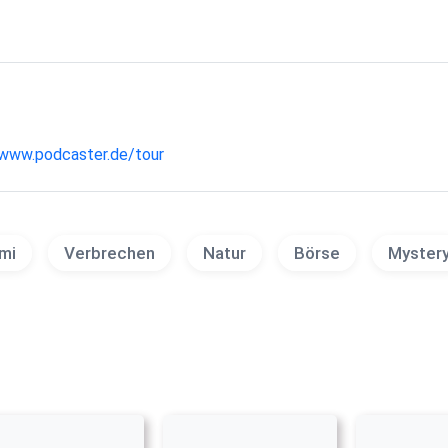
www.podcaster.de/tour
imi
Verbrechen
Natur
Börse
Myster