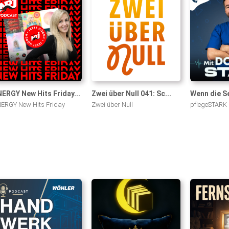
ERGY New Hits Friday...
Zwei über Null 041: Sc...
Wenn die Se
ERGY New Hits Friday
Zwei über Null
pflegeSTARK