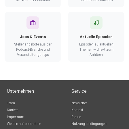
der Welt der Podcasts
spannende Podcasts
Jobs & Events
Aktuelle Episoden
Stellenangebote aus der
Episoden zu aktuellen
Podcast-Branche und
Themen — direkt zum
Veranstaltungstipps
Anhören
Unternehmen
Service
Team
Newsletter
Karriere
Kontakt
Impressum
Presse
Werben auf podcast.de
Nutzungsbedingungen