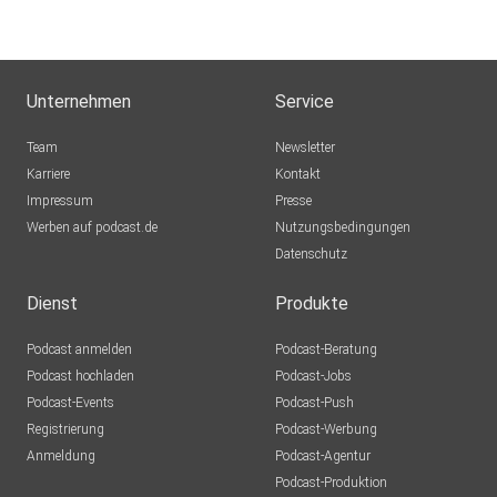
Unternehmen
Service
Team
Newsletter
Karriere
Kontakt
Impressum
Presse
Werben auf podcast.de
Nutzungsbedingungen
Datenschutz
Dienst
Produkte
Podcast anmelden
Podcast-Beratung
Podcast hochladen
Podcast-Jobs
Podcast-Events
Podcast-Push
Registrierung
Podcast-Werbung
Anmeldung
Podcast-Agentur
Podcast-Produktion