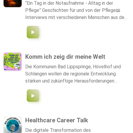
“Ein Tag in der Notaufnahme - Alltag in der
Unterstützung produziert. Die Sprachausgabe
Pflege” Geschichten für und von der Pflege📖
erfolgt über eine synthetische Stimme. In
Interviews mit verschiedenen Menschen aus dem
weniger als sechs Minuten auf dem aktuellen
Gesundheitswesen 🎤 Förderung der
Stand. Montag bis Freitag, jeweils um 6:00 Uhr. Ein
Gesundheitskompetenz 💪🏼 Verschiedene Team
Angebot der Wirtschaftsforum.
Building Maßnahmen👫🏻👫🏻👫🏻...
Komm ich zeig dir meine Welt
Die Kommunen Bad Lippspringe, Hövelhof und
Schlangen wollen die regionale Entwicklung
stärken und zukünftige Herausforderungen
gemeinsam bewältigen. Hierzu haben sie sich als
LEADER-Region Senne³ um Fördermittel aus dem
LEADER-Programm beworben und im Mai 2022
die offizielle Zulassung erhalten. Das gemeinsame
Ziel ist, zusammen mit der Bevölkerung,
Healthcare Career Talk
Ehrenämtlern und engagierten Bürgerinnen und
Die digitale Transformation des
Bürgern gemeinsame Förderprojekte in den