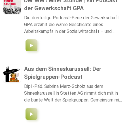
Der Wert einer Stunde | Ein Podcast
transdisziplinären Forschens. Das TD-Lab – Labor
der Gewerkschaft GPA
für transdisziplinäre Forschung – erprobt und
stärkt den transdisziplinären Forschungsmodus im
Die dreiteilige Podcast-Serie der Gewerkschaft
Verbund der Berlin University Alliance und wird im
GPA erzählt die wahre Geschichte eines
Rahmen der Exzellenzstrategie von Bund und
Arbeitskampfs in der Sozialwirtschaft – und
Ländern gefördert.
davon, wie Veränderung möglich wird, wenn man
gemeinsam dafür einsteht. Blicke hinter die
Kulissen einer Branche, die für uns alle da ist: sei
es im mobilen Dienst, in der Pflege oder in der
Betreuung. Und erfahre, wie aus einer Forderung
Aus dem Sinneskarussell: Der
eine Bewegung wurde.
Spielgruppen-Podcast
Dipl.-Päd. Sabrina Merz-Scholz aus dem
Sinneskarussell in Stetten AG nimmt dich mit in
die bunte Welt der Spielgruppen. Gemeinsam mit
anderen erfahrenen Spielgruppenleiterinnen
spricht sie über alles, was im Alltag mit den
Kleinsten wichtig ist – von A wie Ankommen im