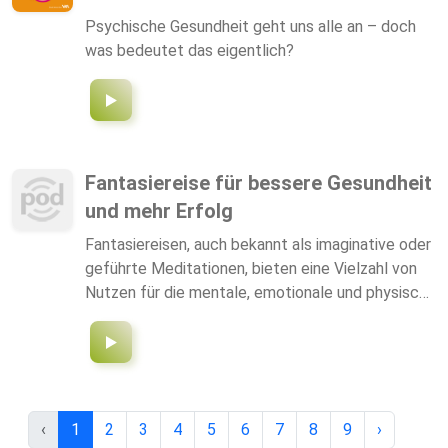
https://www.facebook.com/share/1894BJHZ5v
Das Programm auf einem Blick:
Psychische Gesundheit geht uns alle an – doch
https://transportlogistic.de/de/messe/programm
was bedeutet das eigentlich?
Tickets für die transport logistic:
https://transportlogistic.de/de/messe/tickets
Fantasiereise für bessere Gesundheit
und mehr Erfolg
Fantasiereisen, auch bekannt als imaginative oder
geführte Meditationen, bieten eine Vielzahl von
Nutzen für die mentale, emotionale und physische
Gesundheit. Hier sind die Hauptvorteile: 1.
Stressreduktion Fantasiereisen fördern
Entspannung und helfen, Stress abzubauen. Sie
ermöglichen eine Auszeit vom Alltag und
beruhigen das Nervensystem. 2. Verbesserung der
‹
1
2
3
4
5
6
7
8
9
›
Konzentration Regelmäßige Fantasiereisen