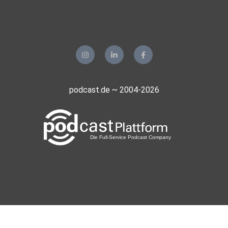
vielseitiges Werkzeug, das leicht zugänglich ist
und in vielen Bereichen des Lebens helfen kann.
Sie kombinieren Entspannung, mentale
Stimulation und emotionale Unterstützung in einer
einfachen, effektiven Praxis.
podcast.de ~ 2004-2026