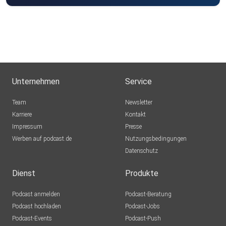
Unternehmen
Service
Team
Newsletter
Karriere
Kontakt
Impressum
Presse
Werben auf podcast.de
Nutzungsbedingungen
Datenschutz
Dienst
Produkte
Podcast anmelden
Podcast-Beratung
Podcast hochladen
Podcast-Jobs
Podcast-Events
Podcast-Push