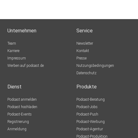
Unternehmen
Service
Team
Newsletter
Karriere
Kontakt
Impressum
Presse
Werben auf podcast.de
Nutzungsbedingungen
Datenschutz
Dienst
Produkte
Podcast anmelden
Podcast-Beratung
Podcast hochladen
Podcast-Jobs
Podcast-Events
Podcast-Push
Registrierung
Podcast-Werbung
Anmeldung
Podcast-Agentur
Podcast-Produktion