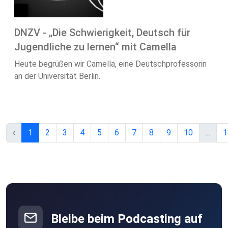
DNZV - „Die Schwierigkeit, Deutsch für
Jugendliche zu lernen“ mit Camella
Heute begrüßen wir Camella, eine Deutschprofessorin
an der Universität Berlin.
‹
1
2
3
4
5
6
7
8
9
10
...
1
Bleibe beim Podcasting auf