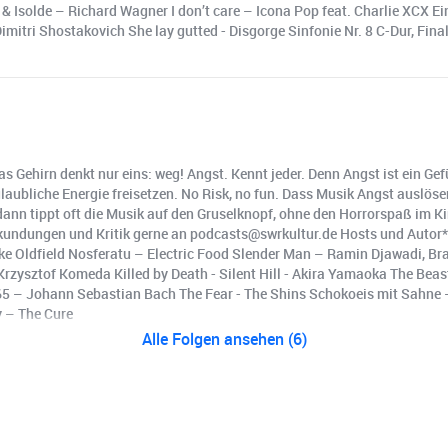
Isolde – Richard Wagner I don’t care – Icona Pop feat. Charlie XCX Ein 
Dimitri Shostakovich She lay gutted - Disgorge Sinfonie Nr. 8 C-Dur, Fin
das Gehirn denkt nur eins: weg! Angst. Kennt jeder. Denn Angst ist ein Ge
aubliche Energie freisetzen. No Risk, no fun. Dass Musik Angst auslösen 
ann tippt oft die Musik auf den Gruselknopf, ohne den Horrorspaß im Ki
ekundungen und Kritik gerne an podcasts@swrkultur.de Hosts und Autor
 Mike Oldfield Nosferatu – Electric Food Slender Man – Ramin Djawadi, 
Krzysztof Komeda Killed by Death - Silent Hill - Akira Yamaoka The B
5 – Johann Sebastian Bach The Fear - The Shins Schokoeis mit Sahne –
y – The Cure
Alle Folgen ansehen (6)