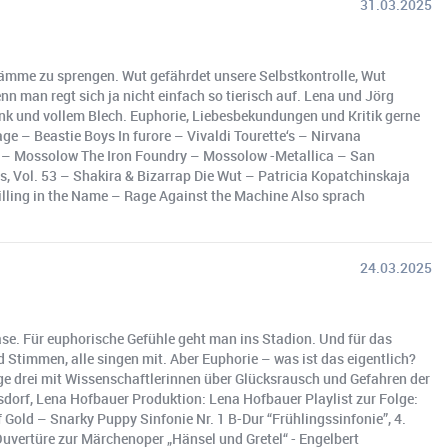
31.03.2025
e Dämme zu sprengen. Wut gefährdet unsere Selbstkontrolle, Wut
n man regt sich ja nicht einfach so tierisch auf. Lena und Jörg
unk und vollem Blech. Euphorie, Liebesbekundungen und Kritik gerne
e – Beastie Boys In furore – Vivaldi Tourette‘s – Nirvana
ry – Mossolow The Iron Foundry – Mossolow -Metallica – San
 Vol. 53 – Shakira & Bizarrap Die Wut – Patricia Kopatchinskaja
lling in the Name – Rage Against the Machine Also sprach
24.03.2025
ase. Für euphorische Gefühle geht man ins Stadion. Und für das
nd Stimmen, alle singen mit. Aber Euphorie – was ist das eigentlich?
ge drei mit Wissenschaftlerinnen über Glücksrausch und Gefahren der
dorf, Lena Hofbauer Produktion: Lena Hofbauer Playlist zur Folge:
 Gold – Snarky Puppy Sinfonie Nr. 1 B-Dur “Frühlingssinfonie”, 4.
 Ouvertüre zur Märchenoper „Hänsel und Gretel“ - Engelbert