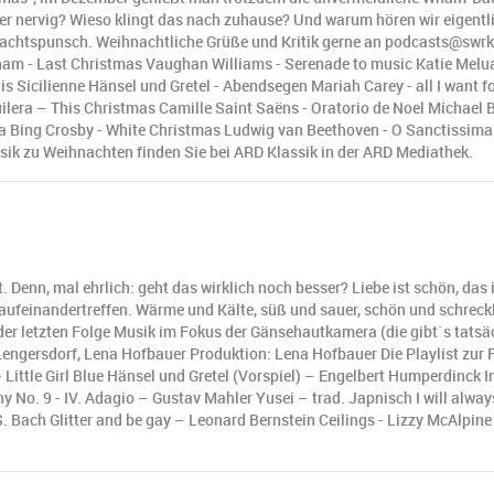
oder nervig? Wieso klingt das nach zuhause? Und warum hören wir eigent
hnachtspunsch. Weihnachtliche Grüße und Kritik gerne an podcasts@swrk
Wham - Last Christmas Vaughan Williams - Serenade to music Katie Melua
s Sicilienne Hänsel und Gretel - Abendsegen Mariah Carey - all I want f
ra – This Christmas Camille Saint Saëns - Oratorio de Noel Michael Bu
mpa Bing Crosby - White Christmas Ludwig van Beethoven - O Sanctissima
ik zu Weihnachten finden Sie bei ARD Klassik in der ARD Mediathek.
Denn, mal ehrlich: geht das wirklich noch besser? Liebe ist schön, das i
aufeinandertreffen. Wärme und Kälte, süß und sauer, schön und schreckl
 der letzten Folge Musik im Fokus der Gänsehautkamera (die gibt´s tats
engersdorf, Lena Hofbauer Produktion: Lena Hofbauer Die Playlist zur 
ttle Girl Blue Hänsel und Gretel (Vorspiel) – Engelbert Humperdinck In
y No. 9 - IV. Adagio – Gustav Mahler Yusei – trad. Japnisch I will alwa
 Bach Glitter and be gay – Leonard Bernstein Ceilings - Lizzy McAlpi