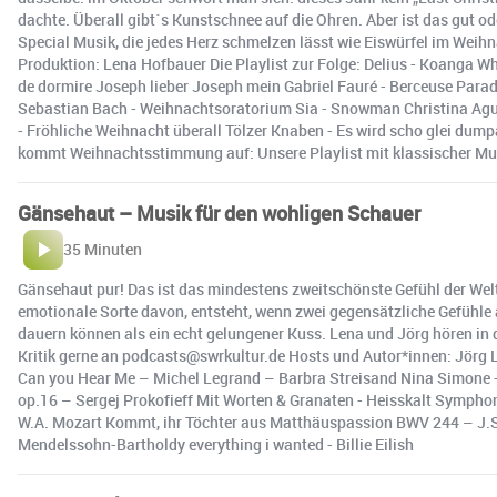
dachte. Überall gibt´s Kunstschnee auf die Ohren. Aber ist das gut 
Special Musik, die jedes Herz schmelzen lässt wie Eiswürfel im Wei
Produktion: Lena Hofbauer Die Playlist zur Folge: Delius - Koanga 
de dormire Joseph lieber Joseph mein Gabriel Fauré - Berceuse Paradi
Sebastian Bach - Weihnachtsoratorium Sia - Snowman Christina Aguile
- Fröhliche Weihnacht überall Tölzer Knaben - Es wird scho glei du
kommt Weihnachtsstimmung auf: Unsere Playlist mit klassischer Mus
Gänsehaut – Musik für den wohligen Schauer
35 Minuten
Gänsehaut pur! Das ist das mindestens zweitschönste Gefühl der Welt. 
emotionale Sorte davon, entsteht, wenn zwei gegensätzliche Gefühle 
dauern können als ein echt gelungener Kuss. Lena und Jörg hören in
Kritik gerne an podcasts@swrkultur.de Hosts und Autor*innen: Jörg L
Can you Hear Me – Michel Legrand – Barbra Streisand Nina Simone - Li
op.16 – Sergej Prokofieff Mit Worten & Granaten - Heisskalt Symphon
W.A. Mozart Kommt, ihr Töchter aus Matthäuspassion BWV 244 – J.S.
Mendelssohn-Bartholdy everything i wanted - Billie Eilish