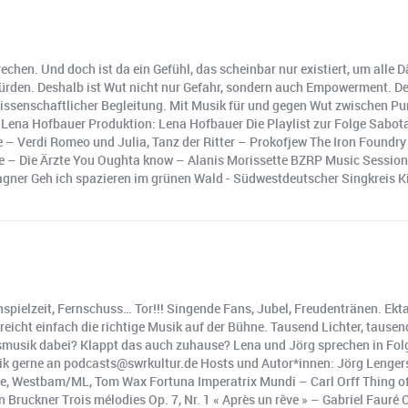
rechen. Und doch ist da ein Gefühl, das scheinbar nur existiert, um all
 würden. Deshalb ist Wut nicht nur Gefahr, sondern auch Empowerment. Den
 wissenschaftlicher Begleitung. Mit Musik für und gegen Wut zwischen P
ena Hofbauer Produktion: Lena Hofbauer Die Playlist zur Folge Sabotag
ae – Verdi Romeo und Julia, Tanz der Ritter – Prokofjew The Iron Found
 – Die Ärzte You Oughta know – Alanis Morissette BZRP Music Sessions,
gner Geh ich spazieren im grünen Wald - Südwestdeutscher Singkreis Ki
spielzeit, Fernschuss… Tor!!! Singende Fans, Jubel, Freudentränen. Ekt
 reicht einfach die richtige Musik auf der Bühne. Tausend Lichter, tause
ngsmusik dabei? Klappt das auch zuhause? Lena und Jörg sprechen in Fol
k gerne an podcasts@swrkultur.de Hosts und Autor*innen: Jörg Lengers
otte, Westbam/ML, Tom Wax Fortuna Imperatrix Mundi – Carl Orff Thing of
 Bruckner Trois mélodies Op. 7, Nr. 1 « Après un rêve » – Gabriel Fauré