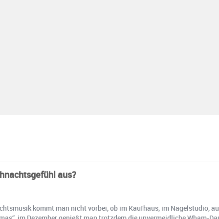
ihnachtsgefühl aus?
htsmusik kommt man nicht vorbei, ob im Kaufhaus, im Nagelstudio, au
tmas“, im Dezember genießt man trotzdem die unvermeidliche Wham-Dauer