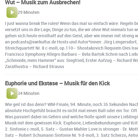
Wut – Musik zum Ausbrechen!
29 Minuten
I just wanna break the rules! Wenn das mal so einfach wäre. Regeln b
versetzt uns in die Lage, Dinge zu tun, die wir ohne Wut niemals tun
gehen sich heute ernsthaft auf den Geist, aber wie immer mit streng
an podcasts@swrkultur.de Hosts und Autor*innen: Jörg Lengersdorf, L
Streichquartett Nr. 8 c-moll, op.110– Shostakovich Requiem Dies Ir
Francisco Symphony Allegro Barbaro – Bela Bartok Schrei nach Liebe
„Schmiede, mein Hammer“ aus: Siegfried, Erster Aufzug – Richard Wa
Zarathustra – Richard Strauss
Euphorie und Ekstase – Musik für den Kick
34 Minuten
Wie geil ist das denn? WM-Finale, 94. Minute, noch 35 Sekunden Nach
absolute Hochgefühl braucht es nicht mal einen Ball oder ein Tor. Oft
Was passiert dabei im Gehirn und welche Rolle spielt unsere Liebli
Musik mit dem gewissen Kick. Euphorie, Liebesbekundungen und Kriti
2. Sinfonie c-moll, 5. Satz – Gustav Mahler Love is stronger - Dr. M
Satz – Robert Schumann Sinfonie Nr. 9 d-moll, 3. Satz Scherzo, Anton