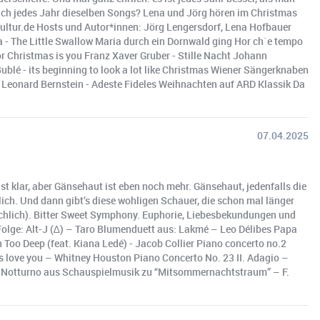
lich jedes Jahr dieselben Songs? Lena und Jörg hören im Christmas
ultur.de Hosts und Autor*innen: Jörg Lengersdorf, Lena Hofbauer
 - The Little Swallow Maria durch ein Dornwald ging Hor ch´e tempo
or Christmas is you Franz Xaver Gruber - Stille Nacht Johann
blé - its beginning to look a lot like Christmas Wiener Sängerknaben
 Leonard Bernstein - Adeste Fideles Weihnachten auf ARD Klassik Da
07.04.2025
st klar, aber Gänsehaut ist eben noch mehr. Gänsehaut, jedenfalls die
ich. Und dann gibt’s diese wohligen Schauer, die schon mal länger
ächlich). Bitter Sweet Symphony. Euphorie, Liebesbekundungen und
Folge: Alt-J (∆) – Taro Blumenduett aus: Lakmé – Leo Délibes Papa
 Too Deep (feat. Kiana Ledé) - Jacob Collier Piano concerto no.2
ys love you – Whitney Houston Piano Concerto No. 23 II. Adagio –
ne Notturno aus Schauspielmusik zu “Mitsommernachtstraum” – F.