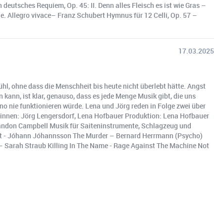
deutsches Requiem, Op. 45: II. Denn alles Fleisch es ist wie Gras –
ale. Allegro vivace– Franz Schubert Hymnus für 12 Celli, Op. 57 –
17.03.2025
fühl, ohne dass die Menschheit bis heute nicht überlebt hätte. Angst
kann, ist klar, genauso, dass es jede Menge Musik gibt, die uns
no nie funktionieren würde. Lena und Jörg reden in Folge zwei über
*innen: Jörg Lengersdorf, Lena Hofbauer Produktion: Lena Hofbauer
Brandon Campbell Musik für Saiteninstrumente, Schlagzeug und
east - Jóhann Jóhannsson The Murder – Bernard Herrmann (Psycho)
 Sarah Straub Killing In The Name - Rage Against The Machine Not