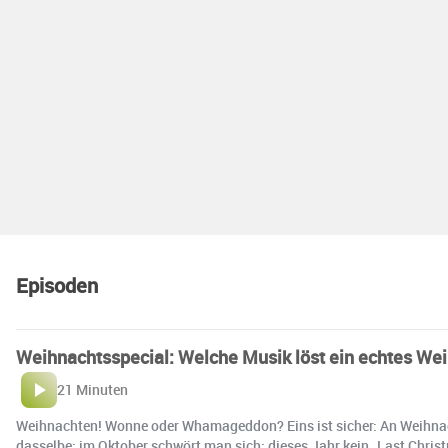
Episoden
Weihnachtsspecial: Welche Musik löst ein echtes We
21 Minuten
Weihnachten! Wonne oder Whamageddon? Eins ist sicher: An Weihnac
dasselbe: im Oktober schwört man sich: dieses Jahr kein „Last Chris