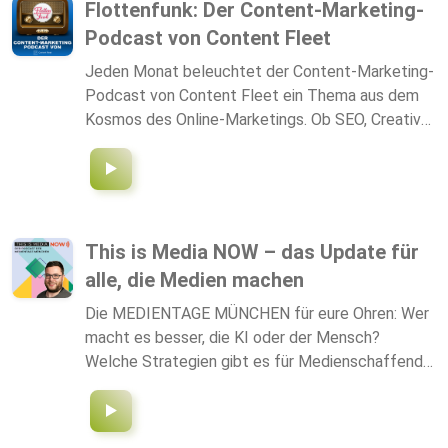
Flottenfunk: Der Content-Marketing-
Podcast von Content Fleet
Jeden Monat beleuchtet der Content-Marketing-
Podcast von Content Fleet ein Thema aus dem
Kosmos des Online-Marketings. Ob SEO, Creative
Content, TikTok oder New Work – die
Expert:innen aus unser Agentur diskutieren mit
Herz und Verstand aus zwei unterschiedlichen
Perspektiven. Ihr mögt den Flottenfunk? Mehr
von Content Fleet gibt es auf unseren Social-
This is Media NOW – das Update für
Kanälen: auf Facebook auf Instagram auf Twitter
alle, die Medien machen
auf YouTube auf LinkedIn Lust, Teil unserer
Flotte zu werden? Dann komm an Bord!
Die MEDIENTAGE MÜNCHEN für eure Ohren: Wer
macht es besser, die KI oder der Mensch?
Welche Strategien gibt es für Medienschaffende,
um auf TikTok zu bestehen? Wie geht es mit
klassischen TV- und Radioanbietern weiter?
Welche Reformen sind für den öffentlich-