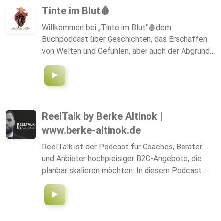
Tinte im Blut🩸
Willkommen bei „Tinte im Blut“🩸dem
Buchpodcast über Geschichten, das Erschaffen
von Welten und Gefühlen, aber auch der Abgründe
dahinter. Ich werde mit spannenden Gästen
kontroverse Themen bearbeiten. Erzählen wie das
Schreiben mich beeinflusst hat. Meine
Leidenschaft in Geschichten auszudrücken hat
die Tinte in meinem Blut defentitiv zum fließen
ReelTalk by Berke Altinok |
gebracht. Ich hoffe, dass dies auch passieren
www.berke-altinok.de
wird, wenn ihr bei diesem Buchpodcast dabei seid
💖 Folgt mir auch gerne auf TikTok unter
ReelTalk ist der Podcast für Coaches, Berater
@leasdarkwords 🫶 Eure Lea
und Anbieter hochpreisiger B2C-Angebote, die
planbar skalieren möchten. In diesem Podcast
geht es darum, wie Kurzvideos auf Social-Media,
wie Instagram, TikTok und YouTube Shorts zu
einem konstanten Strom qualifizierter Anfragen
führen. Ohne Kaltakquise. Ohne komplizierte