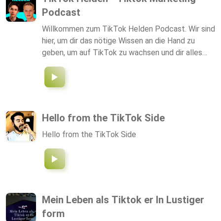
für eure TikTok Strategie zusammen. Wenn ihr in
Podcast
Zukunft auf dem Laufenden bleiben wollt, tragt
euch auf www.samfeuerstein.com/tiktok in
Willkommen zum TikTok Helden Podcast. Wir sind
meinen Email Verteiler ein. Wenn ich in Zukunft
hier, um dir das nötige Wissen an die Hand zu
neue spannende News zu TikTok herausfinde,
geben, um auf TikTok zu wachsen und dir alles
werde ich euch darüber eine Email schicken.
beizubringen, was wir wissen. In diesem Podcast
erwarten dich, die neuesten Strategien und
Wachstums-Hacks, damit du anfangen kannst, auf
TikTok zu wachsen und, was noch wichtiger ist, zu
monetarisieren.
Hello from the TikTok Side
Hello from the TikTok Side
Mein Leben als Tiktok er In Lustiger
form