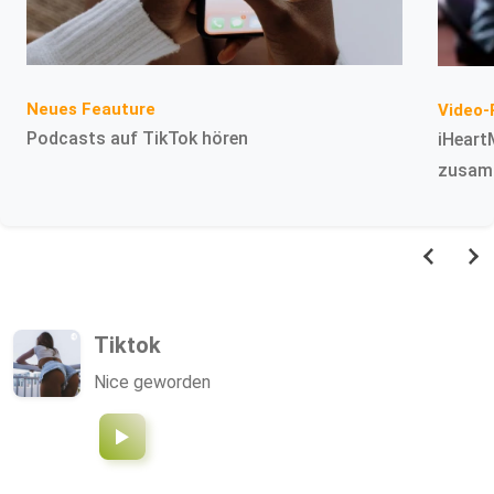
Neues Feauture
Video-
Podcasts auf TikTok hören
iHeart
zusam
Tiktok
Nice geworden