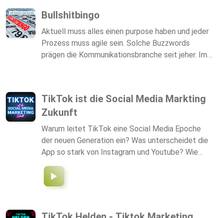
Bullshitbingo
Aktuell muss alles einen purpose haben und jeder
Prozess muss agile sein. Solche Buzzwords
prägen die Kommunikationsbranche seit jeher. Im
Gespräch mit externen Kommunikationsexperten
diskutieren Carla Behrens und Jakob Feger von
A&B One aktuelle Buzzwords und Phrasen der
TikTok ist die Social Media Markting
PR- und Marketingindustrie und deren mitunter
Zukunft
inflationäre Verwendung. Im Fokus des Gesprächs:
Die Frage, wann und in welchem Kontext der
Warum leitet TikTok eine Social Media Epoche
entsprechende Begriff wirklich sinnvoll und damit
der neuen Generation ein? Was unterscheidet die
„Bingo“ ist – und wann letztlich nur Bullshit.
App so stark von Instagram und Youtube? Wie
bekommst du große Reichweiten für deinen
Account - und wie kriegst du die Reichweite auf
TikTok im Anschluss auf dein Produkt oder deine
Dienstleistung? --- Dieser Podcast umfasst
lediglich 5 Folgen. In diesen fasse ich die Basics
TikTok Helden - Tiktok Marketing