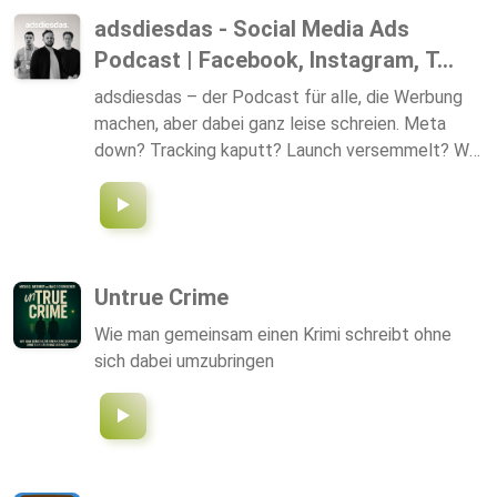
adsdiesdas - Social Media Ads
Podcast | Facebook, Instagram, T...
adsdiesdas – der Podcast für alle, die Werbung
machen, aber dabei ganz leise schreien. Meta
down? Tracking kaputt? Launch versemmelt? We
feel you. Daniel & Julian reden über Social Media,
Ads, Performance Marketing + all den anderen
Zirkus zwischen Funnels, Kundenbriefings und
„kann das noch jemand freigeben pls“. Wenn du
Social Media machst und innerlich kündigen willst,
Untrue Crime
bist du hier genau richtig. Jeden adsdienstag
Wie man gemeinsam einen Krimi schreibt ohne
(theoretisch). Abonniere, damit dein Algorithmus
sich dabei umzubringen
wenigstens EINMAL was Gutes tut.