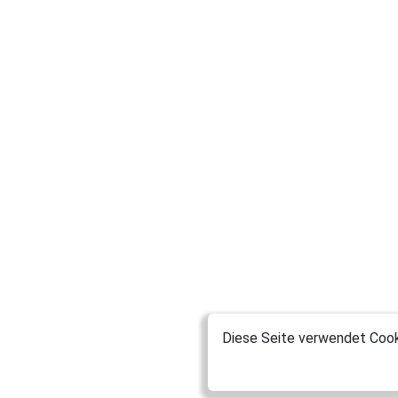
Diese Seite verwendet Cooki