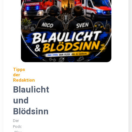
Tipps
der
Redaktion
Blaulicht
und
Blödsinn
Der
Podcast