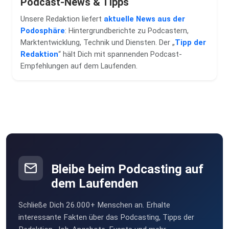
Podcast-News & Tipps
Unsere Redaktion liefert
aktuelle News aus der
Podosphäre
: Hintergrundberichte zu Podcastern,
Marktentwicklung, Technik und Diensten. Der „
Tipp der
Redaktion
“ hält Dich mit spannenden Podcast-
Empfehlungen auf dem Laufenden.
Bleibe beim Podcasting auf
dem Laufenden
Schließe Dich 26.000+ Menschen an. Erhalte
interessante Fakten über das Podcasting, Tipps der