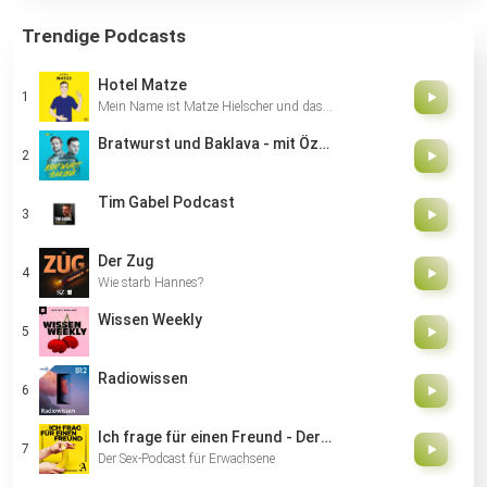
lustigen
Trendige Podcasts
Momenten
aus
dem
Hotel Matze
Wachalltag,
Mein Name ist Matze Hielscher und das ist der Int…
internationalen
Bratwurst und Baklava - mit Özcan Cosar und Bastian Bielendorfer
Erfahrungen
und
persönlichen
Tim Gabel Podcast
Erlebnissen.
Der Zug
Wie starb Hannes?
Wissen Weekly
Radiowissen
Ich frage für einen Freund - Der Sex-Podcast für Erwachsene
Der Sex-Podcast für Erwachsene