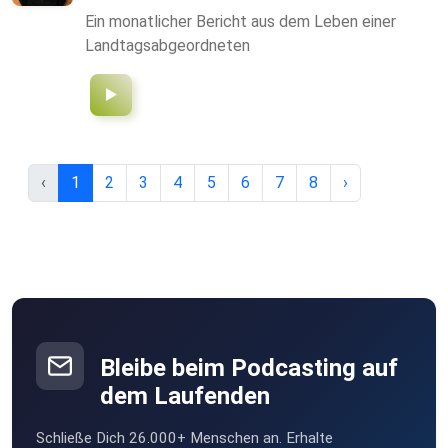
Ein monatlicher Bericht aus dem Leben einer
Landtagsabgeordneten
‹
1
2
3
4
5
6
7
8
›
Bleibe beim Podcasting auf
dem Laufenden
Schließe Dich 26.000+ Menschen an. Erhalte