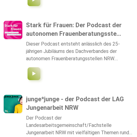
Stark für Frauen: Der Podcast der
autonomen Frauenberatungsste...
Dieser Podcast entsteht anlässlich des 25-
jährigen Jubiläums des Dachverbandes der
autonomen Frauenberatungsstellen NRW.
Auftraggeberin dieses Podcasts ist der
Dachverband der autonomen
Frauenberatungsstellen NRW e.V. In diesem
Podcast möchten wir Ihnen in 25 Folgen die
Arbeit und Expertise der autonomen
junge*junge - der Podcast der LAG
Frauenberatungsstellen NRW näher bringen. Dazu
Jungenarbeit NRW
werden Expertinnen aus den Beratungsstellen und
Klientinnen interviewt. Der Podcast wird am 25.
Der Podcast der
November veröffentlicht, zum internationalen
Landesarbeitsgemeinschaft/Fachstelle
Tag von Gewalt gegen Frauen. Moderation: Sarah
Jungenarbeit NRW mit vielfältigen Themen rund