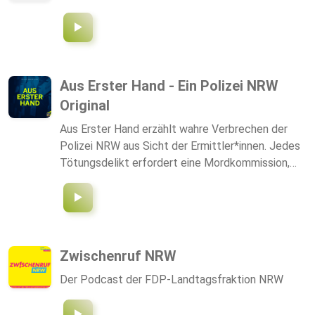
Aus Erster Hand - Ein Polizei NRW
Original
Aus Erster Hand erzählt wahre Verbrechen der
Polizei NRW aus Sicht der Ermittler*innen. Jedes
Tötungsdelikt erfordert eine Mordkommission,
jede Mordkommission erfordert eine Leitung. Die
leitenden Ermittlerinnen und Ermittler berichten in
unserem neuen True Crime Format "Aus Erster
Hand" von ihren interessantesten Fällen. Es geht
um Tatortarbeit, Spurensuche, Fahndung und
Zwischenruf NRW
Festnahmen. Da es sich um reale Fälle handelt,
Der Podcast der FDP-Landtagsfraktion NRW
sind aus Opferschutzgründen Namen und
Ortsbezeichnungen verändert worden.