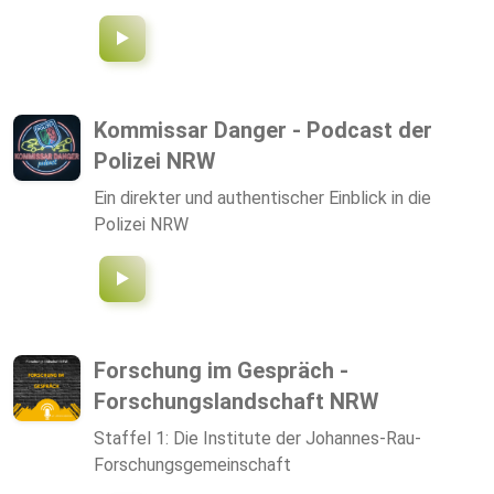
Tekath
um Jungenarbeit. Die Fachstelle Jungenarbeit
NRW ist zentrale Anlaufstelle für Informationen
über und Beratung, Vernetzung und Qualifizierung
von Jungenarbeit in NRW. Die LAG/Fachstelle
Jungenarbeit NRW wird gefördert vom
Kommissar Danger - Podcast der
Ministerium für Kinder, Familie, Flüchtlinge und
Polizei NRW
Integration des Landes Nordrhein-Westfalen.
Ein direkter und authentischer Einblick in die
Polizei NRW
Forschung im Gespräch -
Forschungslandschaft NRW
Staffel 1: Die Institute der Johannes-Rau-
Forschungsgemeinschaft