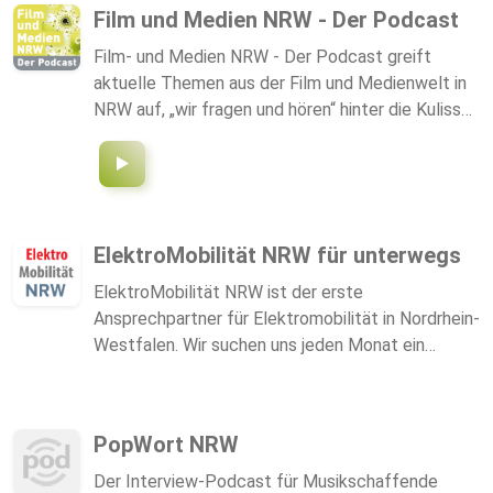
Film und Medien NRW - Der Podcast
Film- und Medien NRW - Der Podcast greift
aktuelle Themen aus der Film und Medienwelt in
NRW auf, „wir fragen und hören“ hinter die Kulissen
der Branche. Stay tuned wir freuen uns auf die
nächste Folge. Gegründet 1991, gehört die Film-
und Medienstiftung NRW seit 30 Jahren zu den
bedeutendsten Förderhäusern in Deutschland und
Europa. Ihre Aufgabe ist die Stärkung der Film-
ElektroMobilität NRW für unterwegs
und Medienkultur und der Film- und
ElektroMobilität NRW ist der erste
Medienwirtschaft in Nordrhein-Westfalen.
Ansprechpartner für Elektromobilität in Nordrhein-
Gefördert werden Kino- und Fernsehfilme, Serien,
Westfalen. Wir suchen uns jeden Monat ein
Games, Webcontent, die Modernisierung von
Thema aus dem Bereich der Elektromobilität und
Kinos und die Entwicklung von Hörspielen,
diskutieren mit Experten aus Wissenschaft,
außerdem unterstützt sie den Film- und
Wirtschaft und Politik.
Mediennachwuchs in NRW.
PopWort NRW
Der Interview-Podcast für Musikschaffende