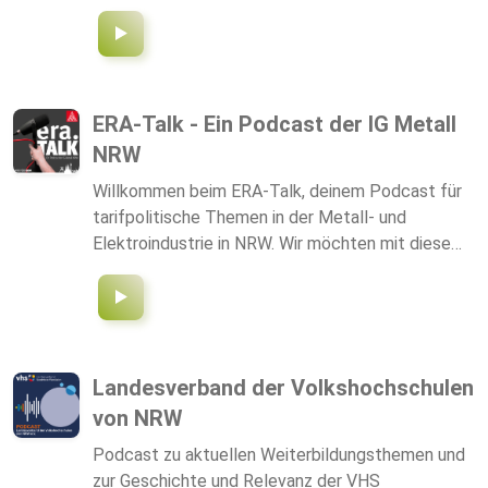
Gemeinschaftsstand präsent, sondern auch on Air
– live aus dem mobilen Podcast-Studio im
Zeitreisebus. Dieser rollende Kulturerbe- und
Zukunftsbus, mehrfach prämiert vom Land NRW,
dient diesmal als einzigartiges Podcast-Studio
ERA-Talk - Ein Podcast der IG Metall
direkt in den Messehallen. Hier werden die
NRW
zentralen Themen der Messe greifbar gemacht –
nicht nur für die Besucher vor Ort, sondern auch
Willkommen beim ERA-Talk, deinem Podcast für
für alle, die von zu Hause oder unterwegs zuhören.
tarifpolitische Themen in der Metall- und
Elektroindustrie in NRW. Wir möchten mit diesem
Podcast unser Schulungsangebot ergänzen und
euch weitere Informationen zum Thema ERA mit
auf den Weg geben. weitere Infos für
Hauptamtliche der IG Metall unter
Z:NRW_Zusammenarbeit\Tarifpolitik\Metall- und
Landesverband der Volkshochschulen
Elektroindustrie\Hinweise ERA
von NRW
Podcast zu aktuellen Weiterbildungsthemen und
zur Geschichte und Relevanz der VHS