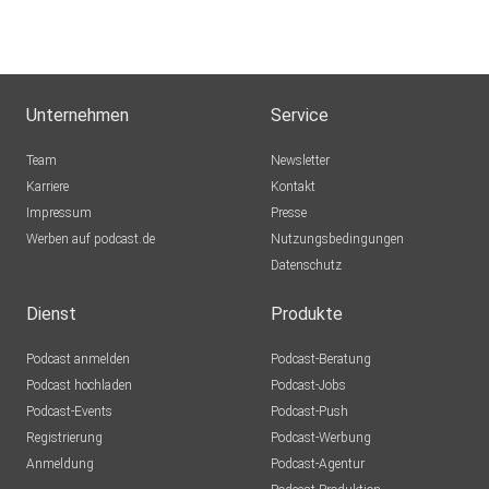
Unternehmen
Service
Team
Newsletter
Karriere
Kontakt
Impressum
Presse
Werben auf podcast.de
Nutzungsbedingungen
Datenschutz
Dienst
Produkte
Podcast anmelden
Podcast-Beratung
Podcast hochladen
Podcast-Jobs
Podcast-Events
Podcast-Push
Registrierung
Podcast-Werbung
Anmeldung
Podcast-Agentur