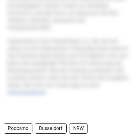
ein hauseigenes Podcast-Studio zur Verfügung.
Unterstützt wird das Event von Sponsoren wie
Areo
Treibhaus
,
Nerdcafe
,
Letscast.fm
und
Podcaststudio.NRW
.
Veranstalter ist der
PodcastVerein e.V.
, der sich seit
Jahren für die Förderung der Podcasting-Szene einsetzt.
Das
Podcamp
findet bereits seit 2016 jährlich statt und
bietet eine einzigartige Plattform für Vernetzung und
Wissensaustausch. Wer also Podcasts produziert oder
es lernen möchte, sollte sich den Termin nicht entgehen
lassen. Alle Infos und Tickets gibt es unter
www.podcamp.de
.
Podcamp
Düsseldorf
NRW