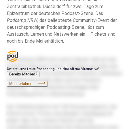
Zentralbibliothek Düsseldorf für zwei Tage zum
Epizentrum der deutschen Podcast-Szene. Das
Podcamp NRW
, das beliebteste Community-Event der
deutschsprachigen Podcasting-Szene, lädt zum
Austausch, Lernen und Netzwerken ein – Tickets sind
noch bis Ende Mai erhältlich.
Das
Podcamp NRW
setzt auch in diesem Jahr auf sein
bewährtes Barcamp-Format: Teilnehmer gestalten das
Programm selbst mit und können in Sessions, Workshops
und Diskussionsrunden alles rund um Podcasts
ergründen – von technischen Grundlagen über
Storytelling bis hin zu Monetarisierung.
Die Teilnehmerzahl ist auf 100 Personen begrenzt, der
Eintritt kostet 79 Euro und inkludiert Verpflegung für
beide Tage. Als Location-Partner stellt die
Zentralbibliothek Düsseldorf ihre Räumlichkeiten sowie