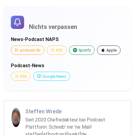
Nichts verpassen
News-Podcast NAPS
podcast.de
RSS
Spotify
Apple
Podcast-News
RSS
Google News
Steffen Wrede
Seit 2020 Chefredakteur bei Podcast
Plattform. Schreib' mir 'ne Mail!
steffen[at]podcast[punkt]de