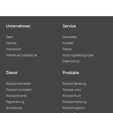
Unternehmen
Service
Team
Newsletter
Karriere
Kontakt
Impressum
Presse
Werben auf podcast.de
Nutzungsbedingungen
Datenschutz
Dienst
Produkte
Podcast anmelden
Podcast-Beratung
Podcast hochladen
Podcast-Jobs
Podcast-Events
Podcast-Push
Registrierung
Podcast-Werbung
Anmeldung
Podcast-Agentur