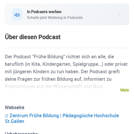
In Podcasts werben
Schalte jetzt Werbung in Podcasts.
Über diesen Podcast
Der Podcast "Frühe Bildung" richtet sich an alle, die
beruflich (in Kita, Kindergarten, Spielgruppe...) oder privat
mit jüngeren Kindern zu tun haben. Der Podcast greift
deine Fragen zur frühen Bildung auf, informiert zu
Erkenntnissen aus der Wissenschaft und lässt
Mehr
Expert*innen aus der Praxis reden. Frühe Bildung zum
Mithören - wo immer du gerade bist! Der Podcast ist eine
Webseite
Produktion des Instituts Frühe Bildung 0 bis 8 der
Zentrum Frühe Bildung | Pädagogische Hochschule
Pädagogischen Hochschule St.Gallen: www.frühe-
St.Gallen
bildung.ch