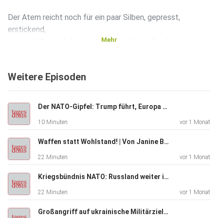
Der Atem reicht noch für ein paar Silben, gepresst,
erstickend,
Mehr
ausgestoßen auf dem kalten Asphalt von Southampton.
Ich kann
nicht atmen. Mehrfach wiederholt der achtzehnjährige
Weitere Episoden
Student
Henry Nowak seinen Hilferuf (1):
Der NATO-Gipfel: Trump führt, Europa folgt | Von Rainer Rupp
10 Minuten
vor 1 Monat
„I can’t breathe.“
Waffen statt Wohlstand! | Von Janine Beicht
22 Minuten
vor 1 Monat
Die Antwort des britischen Staatsorgans in Uniform ist von
einer
Kriegsbündnis NATO: Russland weiter im Visier | Von Tilo Gräser
eisigen, bürokratischen Arroganz, die das gesamte
22 Minuten
vor 1 Monat
westliche
Wertesystem in den Abgrund reißt. Man glaubt dem
Großangriff auf ukrainische Militärziele | Von Thomas Röper