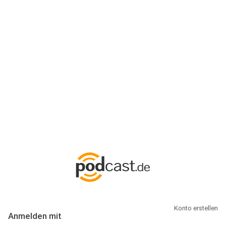
Anmeldung
Hallo Podcast-Hörer! Melde dich hier an. Dich erwarten 1 Million
abonnierbare Podcasts und alles, was Du rund um Podcasting
wissen musst.
Konto erstellen
Anmelden mit