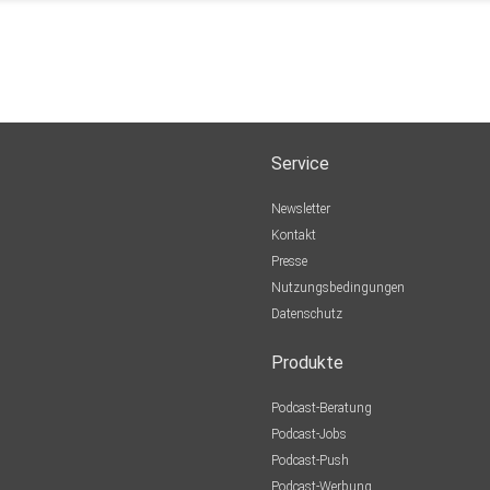
.
tektur,
ischen
eine
igkeit
Service
Newsletter
Kontakt
138
Presse
agiere
Nutzungsbedingungen
ch
Datenschutz
Hier
n
Produkte
Podcast-Beratung
aturgie
Podcast-Jobs
Podcast-Push
Podcast-Werbung