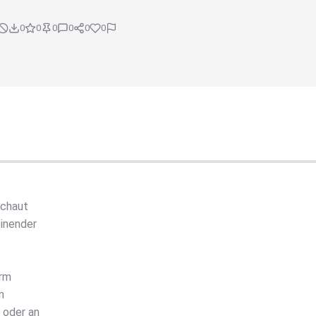
0
0
0
0
0
0
schaut
inender
arm
n
 oder an