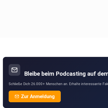
dramaturgische Fallhöhe gleich mit. Bei der Anreise zeigt sie
sich als beinahe zahmer „Drake Lake“, auf der Rückfahrt dann 
veritabler „Drake Shake“ mit acht Meter hohen Wellen und de
freundlichen Einladung an die Passagiermägen, ihre bisherige
Ordnung zu überdenken. Wer danach noch Energie, Mut oder e
leicht problematische Neigung zur Selbstprüfung besitzt, spr
wie Knaak bei rund einem Grad Wassertemperatur ins Südpola
Sein Fazit ist ebenso schlicht wie richtig: Dort unten steht de
Pinguin über dem Homo sapiens. Eine Erkenntnis, die man eini
Produktentwicklern der Branche gelegentlich auf die Tischvo
drucken möchte.
Bleibe beim Podcasting auf de
Ganz anders, aber nicht weniger aufschlussreich, ist die Pass
Schließe Dich 26.000+ Menschen an. Erhalte interessante Fak
über den schwedischen Göta Kanal an Bord der *MS Juno*, Ba
1874. Hier wird Luxus radikal neu definiert. Die Kabinen messe
Zur Anmeldung
ungefähr 1,5 mal 2 Meter – ein Format, das heutigen Suite-K
vermutlich als begehbarer Kleiderschrank mit historischem C