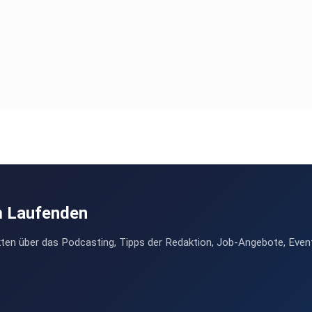
als
r
ine
ingt
rmeer.
r
gen
rlage
m Laufenden
age
ten über das Podcasting, Tipps der Redaktion, Job-Angebote, Even
ujahr
n
unden
harme