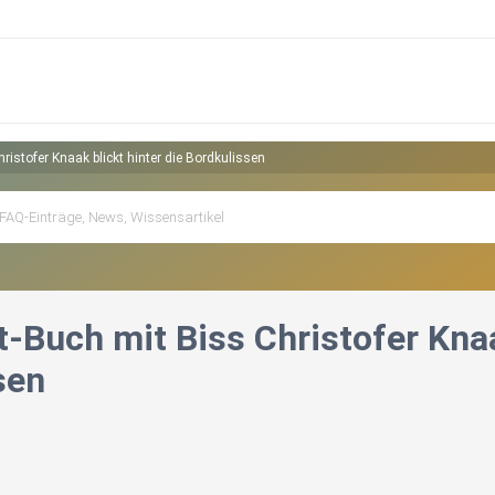
ristofer Knaak blickt hinter die Bordkulissen
-Buch mit Biss Christofer Knaa
sen