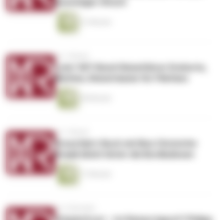
Aussteiger-Kitsch
31 Minuten
vor 1 Monat
Lohs’ 007-Bond-Reiseführer Drehorte,
Mythen, Reiseträume für Filmfans
28 Minuten
vor 1 Monat
Kreuzfahrt-Buch mit Biss Christofer
Knaak blickt hinter die Bordkulissen
17 Minuten
vor 2 Monaten
Urlaubsfrust – Ist Reisen kaputt? Philipp