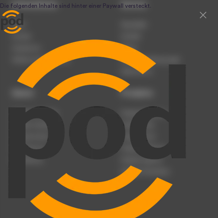
Unternehmen
Service
Team
Newsletter
Karriere
Kontakt
Impressum
Presse
Werben auf podcast.de
Nutzungsbedingungen
Datenschutz
Dienst
Produkte
Podcast anmelden
Podcast-Beratung
Podcast hochladen
Podcast-Jobs
Podcast-Events
Podcast-Push
Registrierung
Podcast-Werbung
Anmeldung
Podcast-Agentur
Podcast-Produktion