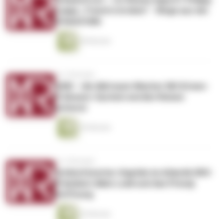
Laage „Travel is broken“ - Wege aus der
Urlaubsfalle
28 Minuten
vor 3 Monaten
A3M – die Albtraum-Macher Mit Krisen-
Frühwarn-System werden Reisen
sicherer
29 Minuten
vor 3 Monaten
Schlechtwetter-Kapitän im Atlantik DRV-
Präsident Albin Loidl und das Prinzip
Hoffnung
25 Minuten