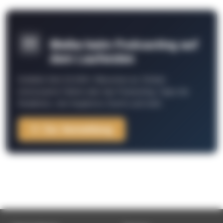
Bleibe beim Podcasting auf
dem Laufenden
Schließe Dich 26.000+ Menschen an. Erhalte
interessante Fakten über das Podcasting, Tipps der
Redaktion, Job-Angebote, Events und mehr.
Zur Anmeldung