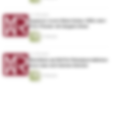
vor 4 Monaten
Zupancic trotzt Klick-Kultur VDRJ ehrt
Print-Pionier mit langem Atem
27 Minuten
vor 6 Monaten
Überleben am Büffet Reisejournalismus
muss man sich leisten können
19 Minuten