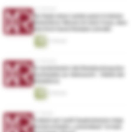
vor 2 Wochen
Die Seele eines Landes passt in keinen
Reiseführer Warum ich mich freue, dass
Uwe Krist heute Romane schreibt
27 Minuten
vor 3 Wochen
KI revolutioniert die Reisebuchung Aus
Suchmaske zur Sehnsucht - Stärke der
Reisebüros
26 Minuten
vor 1 Monat
Freiheit auf zwölf Quadratmetern Anja
Kocherscheidts „Lasterleben“ ist kein