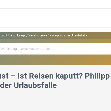
putt? Philipp Laage „Travel is broken“ - Wege aus der Urlaubsfalle
st – Ist Reisen kaputt? Philipp
der Urlaubsfalle