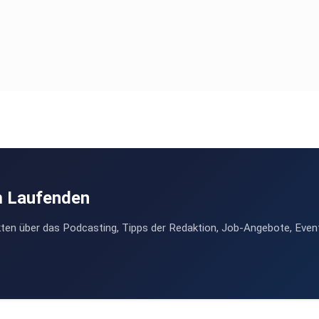
as
tzt,
.
m Laufenden
ten über das Podcasting, Tipps der Redaktion, Job-Angebote, Even
paart
die
ewichen
n den