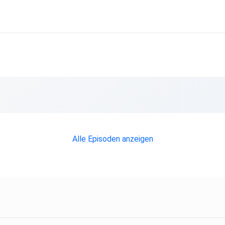
pi
fach
a
zu
Alle Episoden anzeigen
e