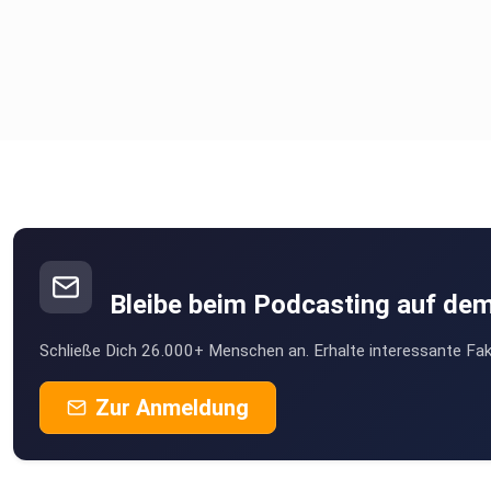
weiter frönen wollen, nur mit einer veränderten Kulisse und
besserem Wetter. Viel beißende Satire gab es schon über die
Massentouristen.
Aber man muss ja auch zugeben, wir sind an dem Punkt, wo d
Schöne des Tourismus Gefahr läuft, ins Kippen zu geraten. Je
wo auch Nationen wie Indien, China die Welt entdecken wollen
Millionen, Milliarden Menschen mehr, die sich um die besten
Plätze an den schönsten Orte der Welt kabbeln.
Warum Urlaub zum Stress wurde
Bleibe beim Podcasting auf de
Schließe Dich 26.000+ Menschen an. Erhalte interessante Fak
Wer nicht über sehr viel Geld verfügt, erlebt schon bei der
Ankunft am Flughafen schmerzlich und nervtötend die
Zur Anmeldung
Klassengesellschaft des Reisens. Die frühere Leichtigkeit ge
mit Erregtheit auf das, was noch kommen soll, die Vorfreude, 
Lust, ungewohntes Fremdes zu entdecken, ist zunehmend g
dem Stress des Reisens. Und der setzt sich, absurderweise, i