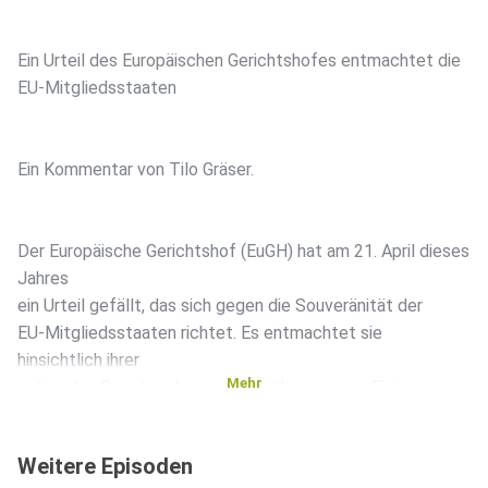
Ein Urteil des Europäischen Gerichtshofes entmachtet die
EU-Mitgliedsstaaten
Ein Kommentar von Tilo Gräser.
Der Europäische Gerichtshof (EuGH) hat am 21. April dieses
Jahres
ein Urteil gefällt, das sich gegen die Souveränität der
EU-Mitgliedsstaaten richtet. Es entmachtet sie
hinsichtlich ihrer
Mehr
nationalen Gesetzgebung, wie Kritiker warnen. Einige
sprechen von
einer „klaren Ansage“ an die Mitgliedsstaaten,
Weitere Episoden
andere sogar von einem „heimlichen Putsch“. In