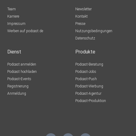
schwerwiegender Weise die Rechte nicht-
Team
Newsletter
cisgeschlechtlicher
Karriere
Kontakt
Personen, einschließlich transgeschlechtlicher Personen,
Impressum
Presse
und
Werben auf podcast.de
Nutzungsbedingungen
nicht-heterosexueller Personen sowie die Werte der
Datenschutz
Achtung der
Menschenwürde, der Gleichheit und der Wahrung der
Dienst
Produkte
Menschenrechte,
Podcast anmelden
Podcast-Beratung
einschließlich der Rechte der Personen, die Minderheiten
Podcast hochladen
Podcast-Jobs
angehören,
Podcast-Events
Podcast-Push
verletzen.“
Registrierung
Podcast-Werbung
Anmeldung
Podcast-Agentur
...https://apolut.net/eu-putsch-ohne-widerstand-von-tilo-
Podcast-Produktion
graser/
Hosted on Acast. See acast.com/privacy for more
information.