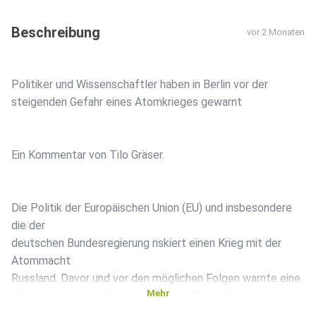
Beschreibung
vor 2 Monaten
Politiker und Wissenschaftler haben in Berlin vor der
steigenden Gefahr eines Atomkrieges gewarnt
Ein Kommentar von Tilo Gräser.
Die Politik der Europäischen Union (EU) und insbesondere
die der
deutschen Bundesregierung riskiert einen Krieg mit der
Atommacht
Russland. Davor und vor den möglichen Folgen warnte eine
Mehr
Veranstaltung am Dienstag in Berlin. Michael von der
Schulenburg,