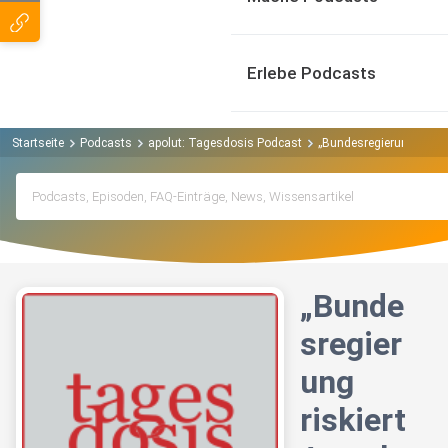
Erlebe Podcasts
Startseite
Podcasts
apolut: Tagesdosis Podcast
„Bundesregierung riskie
„Bunde
sregier
ung
riskiert