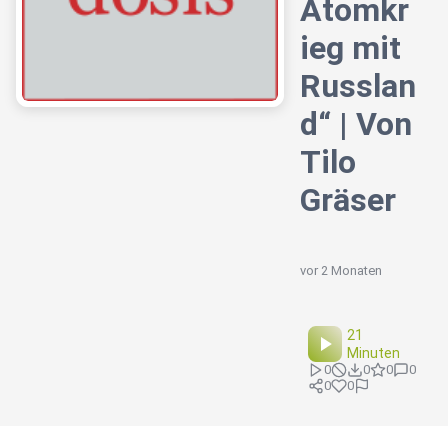
Atomkr
ieg mit
Russlan
d“ | Von
Tilo
Gräser
vor 2 Monaten
21
Minuten
0
0
0
0
0
0