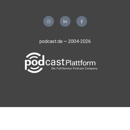
Er sehe „keinen Ansatz der Vernunft“ mehr bei den derzeit
in
Berlin und Brüssel Regierenden, beklagte der erfahrene
Vermittler
in Konflikten und Kriegen. Ebenso Unverständnis hat er für
die
podcast.de ~ 2004-2026
Weigerung, mit Russland oder mit dem Iran zu reden, um
Frieden zu
erreichen. Stattdessen habe beispielsweise das EU-
Parlament
unlängst in einer Resolution den Iran wegen seiner Angriffe
auf
Nachbarstaaten verurteilt, ohne die Ursache zu nennen. Nur
13
Parlamentarier hätten mit ihm dagegen gestimmt, mehr als
600
dafür. Die Entwicklung in der EU und in Deutschland gehe in
die