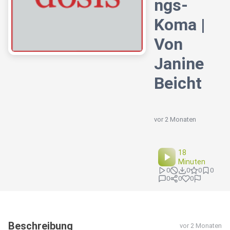
ngs-
Koma |
Von
Janine
Beicht
vor 2 Monaten
18
Minuten
0
0
0
0
0
0
0
Beschreibung
vor 2 Monaten