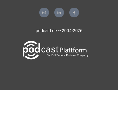
nicht mehr als gemeinsames politisches Projekt. Jahrelang
wurde
den Bürgern erzählt, die demokratische Mitte bilde einen
vernünftigen Konsensraum. Wer sich außerhalb dieses
Raumes
podcast.de ~ 2004-2026
bewegte, galt automatisch als Gefahr für die sogenannte
„unsere
Demokratie“. Doch inzwischen wird selbst den
publizistischen
Verteidigern dieser Konstruktion klar, dass diese Mitte nie
eine
homogene politische Kraft war, sondern lediglich ein
künstlich
zusammengehaltener Verwaltungsblock
unterschiedlichster
Ideologien.