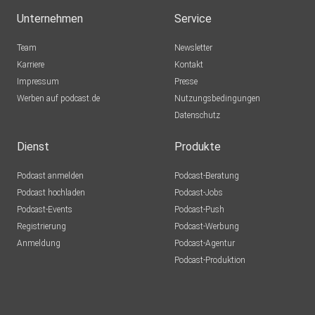
Danach folgt noch ein weiterer Koalitionsausschuss vor der
Unternehmen
Service
Sommerpause. Dort sollen dann möglicherweise
Reformpakete
Team
Newsletter
beschlossen werden.
Karriere
Kontakt
Impressum
Presse
Werben auf podcast.de
Nutzungsbedingungen
Die politische Mitte zerfällt
Datenschutz
Dienst
Produkte
Während sich Union und SPD in Koalitionstherapie verlieren,
Podcast anmelden
Podcast-Beratung
beginnt selbst ein Teil des Hauptstadtjournalismus zu
Podcast hochladen
Podcast-Jobs
begreifen,
Podcast-Events
Podcast-Push
dass die eigentliche Krise viel tiefer reicht. Nicht nur
Registrierung
Podcast-Werbung
Schwarz-Rot zerfällt. Die gesamte Erzählung der
Anmeldung
Podcast-Agentur
vergangenen Jahre
Podcast-Produktion
bricht zusammen. Die angebliche „politische Mitte“, die
Deutschland stabil halten sollte, existiert in Wahrheit
längst