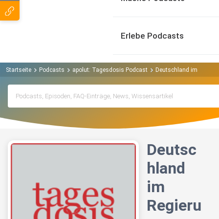
Erlebe Podcasts
Startseite
Podcasts
apolut: Tagesdosis Podcast
Deutschland im Regieru
Deutsc
hland
im
Regieru