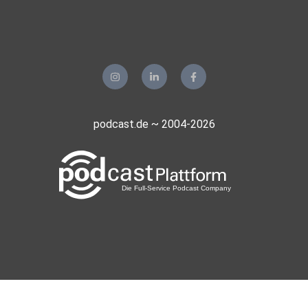
„totalen Krieg“ gesehen werden könnten. Auch die
Nationale
Sicherheitsstrategie für die Bundesrepublik, die bereits im
Juni
2023 veröffentlicht wurde, hat das Ziel, alle
gesellschaftlichen
Bereiche des Landes wieder auf Krieg auszurichten.
podcast.de ~ 2004-2026
...https://apolut.net/nie-wieder-krieg-ohne-uns-kanonen-
statt-butter-von-rainer-rupp/
Hosted on Acast. See acast.com/privacy for more
information.