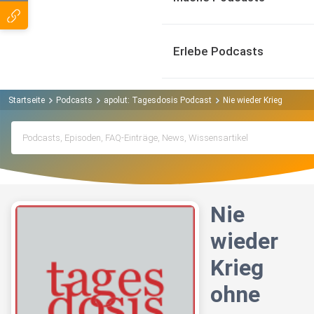
Erlebe Podcasts
Startseite
Podcasts
apolut: Tagesdosis Podcast
Nie wieder Krieg ohne u
Nie
wieder
Krieg
ohne