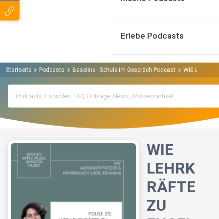
Erlebe Podcasts
Startseite
Podcasts
Baseline - Schule im Gespräch Podcast
WIE LEHRKR
WIE
LEHRK
RÄFTE
ZU