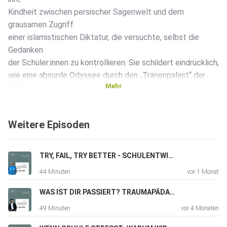
Kindheit zwischen persischer Sagenwelt und dem
grausamen Zugriff
einer islamistischen Diktatur, die versuchte, selbst die
Gedanken
der Schüler:innen zu kontrollieren. Sie schildert eindrücklich,
wie eine absurde Odyssee durch den „Tränenpalast“ der
Mehr
DDR ihrer
Familie schließlich das Leben rettete.
Weitere Episoden
Im Zentrum unseres Gesprächs steht die Frage, wie
Integration und
TRY, FAIL, TRY BETTER - SCHULENTWICKLUNG ALS EVOLUTIONÄRER PROZESS
Heilung gelingen können. Mehrnousch erzählt von ihren
44 Minuten
vor 1 Monat
persönlichen „Engeln“ – jenen Lehrkräften an der IGH
Heidelberg,
WAS IST DIR PASSIERT? TRAUMAPÄDAGOGIK IM KLASSENZIMMER
die über bürokratische Grenzen hinausgingen und ihr durch
49 Minuten
vor 4 Monaten
bedingungslose Empathie den Weg in die Freiheit ebneten.