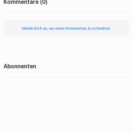
Kommentare (0)
Weiterführende Links:
Melde Dich an, um einen Kommentar zu schreiben.
Instagram-Account von Mehrnousch Zaeri-Esfahani
Abonnenten
Homepage von Mehrnousch Zaeri-Esfahani
Homepage zum Podcast