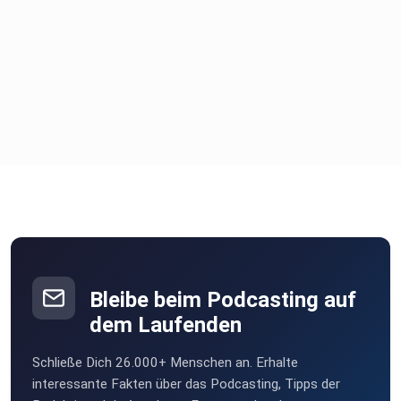
Instagram-Account von Alex Putzier
Jingles teilweise von pixabay, bearbeitet: The Podcast
Intro by
Music_Unlimited, Energetic Hip-Hop by Skilsel; Tropic Drift
by
lilex
Bleibe beim Podcasting auf
dem Laufenden
Schließe Dich 26.000+ Menschen an. Erhalte
interessante Fakten über das Podcasting, Tipps der