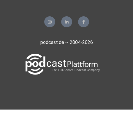
völkerrechtswidrig
gegen die Palästinenser im Westjordanland vorzugehen.
...https://apolut.net/ein-krieg-gegen-die-multipolare-welt-
von-tilo-graser/
podcast.de ~ 2004-2026
Hosted on Acast. See acast.com/privacy for more
information.