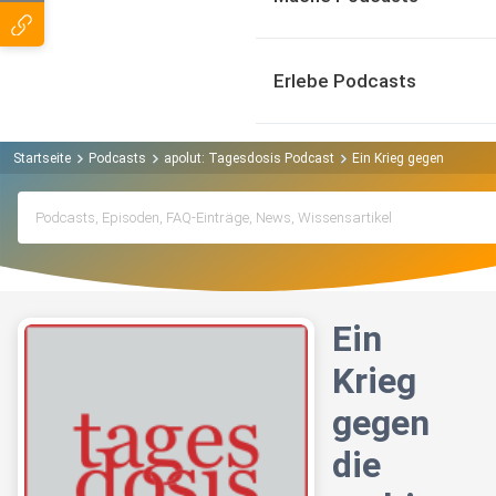
Erlebe Podcasts
Startseite
Podcasts
apolut: Tagesdosis Podcast
Ein Krieg gegen die mult
Ein
Krieg
gegen
die