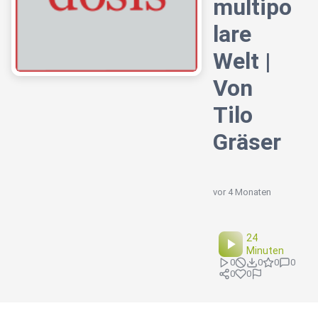
multipo
lare
Welt |
Von
Tilo
Gräser
vor 4 Monaten
24
Minuten
0
0
0
0
0
0