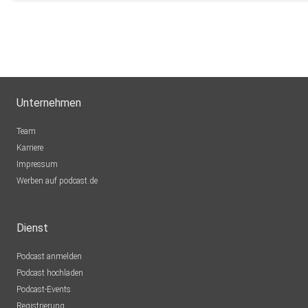
drberti
R_M: Bisch
...https://apolut.net/iran-jetzt-droht-der-bodenkrieg-von-rain
Hosted on Acast. See acast.com/privacy for more informatio
Unternehmen
Team
Karriere
Impressum
Werben auf podcast.de
Dienst
Podcast anmelden
Podcast hochladen
Podcast-Events
Registrierung