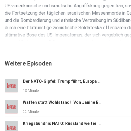
US-amerikanische und israelische Angriffskrieg gegen Iran, so
die Fortsetzung der täglichen israelischen Massenmorde in G
und die Bombardierung und ethnische Vertreibung im Südliba
durch eine blutrünstige zionistische Soldateska offenbaren d
ultimative Böse des US-Imperialismus, der sich vergeblich ge
seinen Niedergang aufbäumt, gepaart mit dem rassistisch
motivierten, genozidalen Zionismus, der ein Pestgeschwür für
ganze Region darstellt.
Weitere Episoden
Heute erhält das infernalische Böse aus dem Westen weiter
Der NATO-Gipfel: Trump führt, Europa folgt | Von Rainer Rupp
Verstärkung in Form von zwei großen amphibischen
10 Minuten
Landungsschiffen. Die USS Tripoli und die New Orleans, beide
zwischen 2.200 bis 2.500 US-Marine-Infanteristen an Bord w
Waffen statt Wohlstand! | Von Janine Beicht
am Freitag, den 27. März 2026, am Persischen Golf erwartet.
22 Minuten
Kriegsbündnis NATO: Russland weiter im Visier | Von Tilo Gräser
Der Krieg gegen Iran, der laut Trump und seinem Kriegsminist