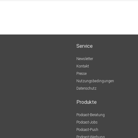
er-rupp/
n.
Service
Newsletter
Kontakt
Presse
Nutzungsbedingungen
Datenschutz
Produkte
Podcast-Beratung
Podcast-Jobs
Podcast-Push
Podcast-Werbung