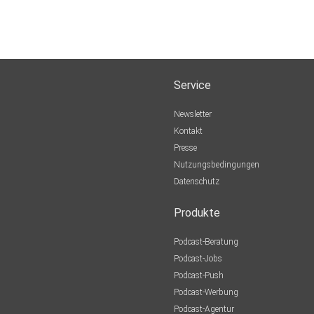
Service
Newsletter
Kontakt
Presse
Nutzungsbedingungen
Datenschutz
Produkte
Podcast-Beratung
Podcast-Jobs
Podcast-Push
Podcast-Werbung
Podcast-Agentur