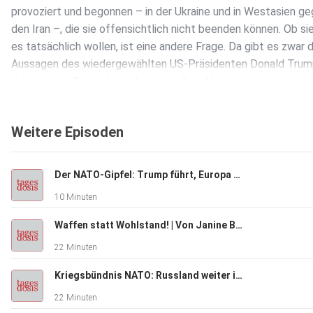
provoziert und begonnen – in der Ukraine und in Westasien g
den Iran –, die sie offensichtlich nicht beenden können. Ob si
es tatsächlich wollen, ist eine andere Frage. Da gibt es zwar d
Aussagen des wiedergewählten US-Präsidenten Donald Trum
Krieg in der Ukraine beenden zu wollen. Aber von einer
Verhandlungslösung scheinen alle Beteiligten weit entfernt. V
Beobachter sind längst der Meinung, dass der
Weitere Episoden
Ukraine-Krieg auf dem Schlachtfeld entschieden wird.
Der NATO-Gipfel: Trump führt, Europa folgt | Von Rainer Rupp
Ähnlich sieht es inzwischen beim Krieg der USA und Israels g
10 Minuten
den Iran aus. Was als kurzer Waffengang samt massivem
„Enthauptungsschlag“ gegen Teheran und folgendem Regim
Waffen statt Wohlstand! | Von Janine Beicht
gedacht schien, droht, ein weiterer langwieriger Zermürbungs
22 Minuten
Abnutzungskrieg zu werden. Und hat durch den iranischen
Widerstand zunehmend globale Folgen, die sich stärker als im
Kriegsbündnis NATO: Russland weiter im Visier | Von Tilo Gräser
Zusammenhang mit dem Ukraine-Krieg auswirken. Davon künde
22 Minuten
die steigenden Energie- und Rohstoffpreise.