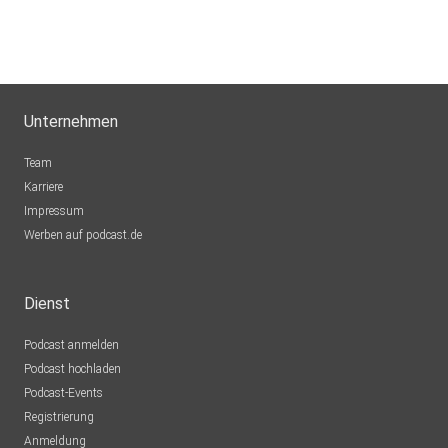
Unternehmen
Team
Karriere
Impressum
Werben auf podcast.de
Dienst
Podcast anmelden
Podcast hochladen
Podcast-Events
Registrierung
Anmeldung