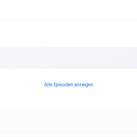
e
rlage
imir
Alle Episoden anzeigen
mit
ng
dete
ates
ne