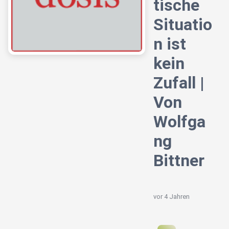
tische
Situatio
n ist
kein
Zufall |
Von
Wolfga
ng
Bittner
vor 4 Jahren