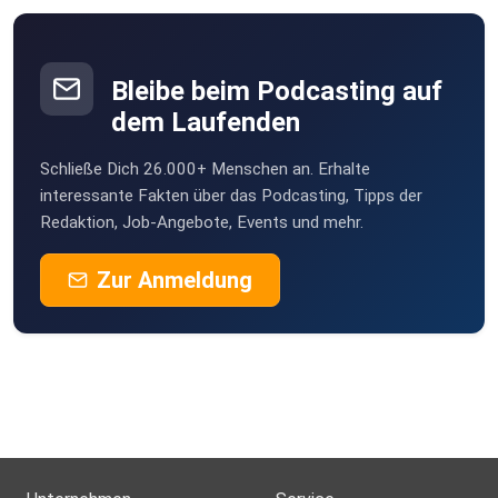
Website und Social Media:
Bleibe beim Podcasting auf
dem Laufenden
Website: https://apolut.net/
Schließe Dich 26.000+ Menschen an. Erhalte
interessante Fakten über das Podcasting, Tipps der
Redaktion, Job-Angebote, Events und mehr.
Odysee: https://odysee.com/@apolut
Zur Anmeldung
Instagram: https://www.instagram.com/apolut_net/
Twitter: https://twitter.com/apolut_net
Telegram: https://t.me/s/apolut