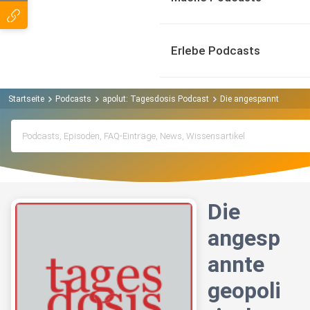
Erlebe Podcasts
Startseite
Podcasts
apolut: Tagesdosis Podcast
Die angespannte geopolit
Die
angesp
annte
geopoli