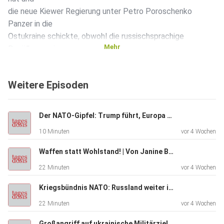
die neue Kiewer Regierung unter Petro Poroschenko
Panzer in die
Ostukraine schickte, obwohl die russischsprachige
Mehr
Bevölkerung in
Luhansk und Donezk lediglich mehr Autonomie erreichen
wollte, ist
Weitere Episoden
inzwischen vergessen. Ein innerpolitischer Konflikt soll –
Russland provozierend und die USA im Rücken – mit
militärischen
Der NATO-Gipfel: Trump führt, Europa folgt | Von Rainer Rupp
Mitteln gelöst werden.
10 Minuten
vor 4 Wochen
Waffen statt Wohlstand! | Von Janine Beicht
Während des Außenministertreffens im lettischen Riga
22 Minuten
vor 4 Wochen
warnte
NATO-Generalsekretär Jens Stoltenberg: „Jede künftige
Kriegsbündnis NATO: Russland weiter im Visier | Von Tilo Gräser
Aggression
22 Minuten
vor 4 Wochen
gegen die Ukraine würde für Russland einen hohen Preis
haben und
Großangriff auf ukrainische Militärziele | Von Thomas Röper