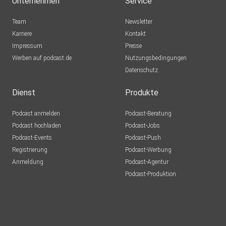
Unternehmen
Service
Team
Newsletter
Facebook: https://www.facebook.com/apolut/
Karriere
Kontakt
Impressum
Presse
Werben auf podcast.de
Nutzungsbedingungen
Soundcloud: https://soundcloud.com/apolut
Datenschutz
Dienst
Produkte
Hosted on Acast. See acast.com/privacy for more
Podcast anmelden
Podcast-Beratung
information.
Podcast hochladen
Podcast-Jobs
Podcast-Events
Podcast-Push
Registrierung
Podcast-Werbung
Anmeldung
Podcast-Agentur
Podcast-Produktion