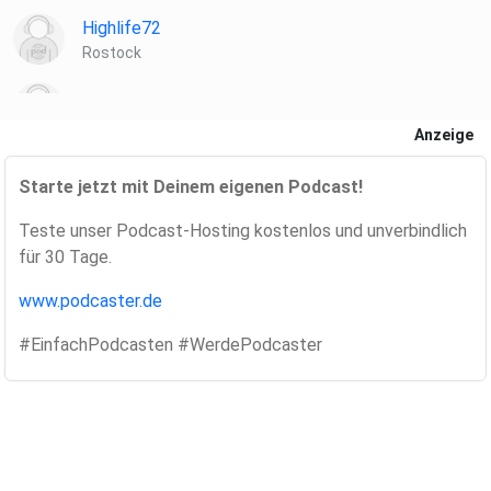
+++
Highlife72
Rostock
Ihnen gefällt unser Programm? Informationen zu
llvkvfh2
Unterstützungsmöglichkeiten finden Sie hier:
Anzeige
https://apolut.net/unterstuetzen/
schitthelm
Starte jetzt mit Deinem eigenen Podcast!
Vlotho
+++
Teste unser Podcast-Hosting kostenlos und unverbindlich
Scoob
für 30 Tage.
Buxtehude
www.podcaster.de
Annemaria
Unterstützung für apolut kann auch als Kleidung getragen
Wehr
werden!
#EinfachPodcasten #WerdePodcaster
Hier der Link zu unserem Fan-Shop:
Giniwin
https://harlekinshop.com/pages/apolut
München
drberti
R_M: Bisch
+++