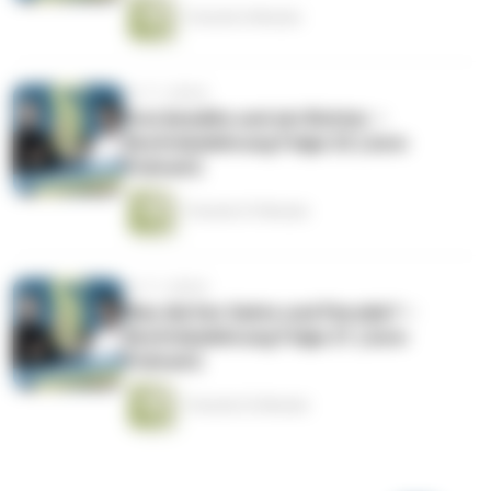
1 Stunde 6 Minuten
vor 11 Jahren
Drei Anwälte und ein Richter –
Rechtsbelehrung Folge 22 (Jura-
Podcast)
1 Stunde 47 Minuten
vor 11 Jahren
Was dürfen Satire und Parodie? –
Rechtsbelehrung Folge 21 (Jura-
Podcast)
1 Stunde 22 Minuten