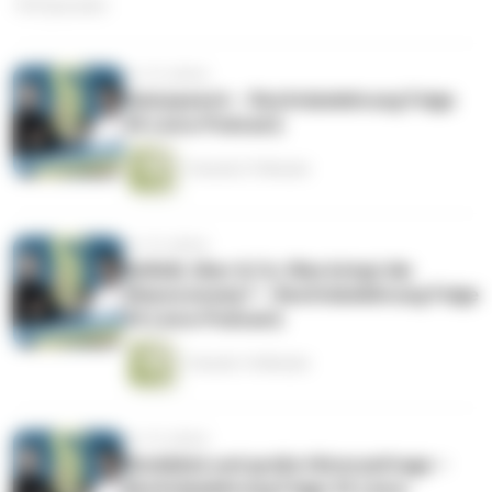
169 Episoden
vor 10 Jahren
Hatespeech – Rechtsbelehrung Folge
35 (Jura-Podcast)
1 Stunde 27 Minuten
vor 10 Jahren
AirBnB, Uber & Co: Was bringt die
Shareconomy? – Rechtsbelehrung Folge
34 (Jura-Podcast)
1 Stunde 14 Minuten
vor 10 Jahren
Rückblick und große Hörerumfrage –
Rechtsbelehrung Folge 33 (Jura-