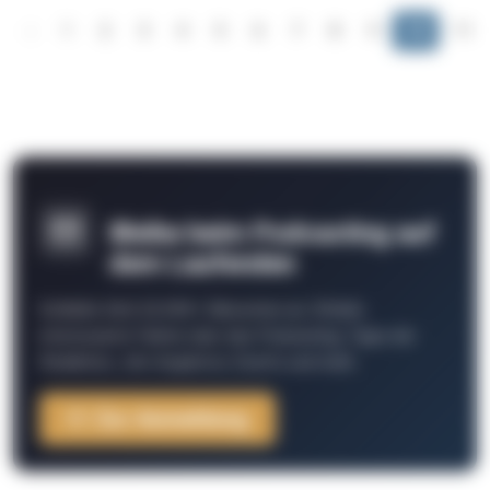
‹
1
2
3
4
5
6
7
8
9
10
11
Bleibe beim Podcasting auf
dem Laufenden
Schließe Dich 26.000+ Menschen an. Erhalte
interessante Fakten über das Podcasting, Tipps der
Redaktion, Job-Angebote, Events und mehr.
Zur Anmeldung