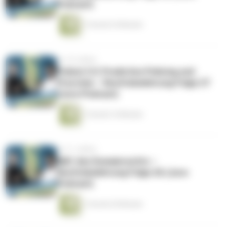
Podcast)
1 Stunde 24 Minuten
vor 10 Jahren
Polizei 3.0: Predictive Policing und
Precrime – Rechtsbelehrung Folge 27
(Jura-Podcast)
1 Stunde 16 Minuten
vor 11 Jahren
ABC des Domainrechts –
Rechtsbelehrung Folge 26 (Jura-
Podcast)
1 Stunde 30 Minuten