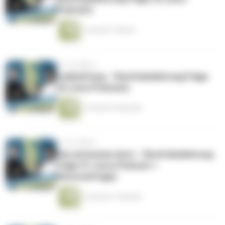
Podcast)
1 Stunde 1 Minute
vor 10 Jahren
Linkhaftung – Rechtsbelehrung Folge
32 (Jura-Podcast)
1 Stunde 43 Minuten
vor 10 Jahren
Das autonome Auto – Rechtsbelehrung
Folge 31 (Jura-Podcast +
Hörerumfrage)
1 Stunde 21 Minuten