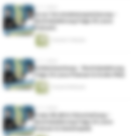
vor 11 Jahren
Ja zur Vorratsdatenspeicherung –
Rechtsbelehrung Folge 25 (Jura-
Podcast)
1 Stunde 31 Minuten
vor 11 Jahren
Schleichwerbung – Rechtsbelehrung
Folge 24 (Jura-Podcast & Große FAQ)
1 Stunde 38 Minuten
vor 11 Jahren
Freies WLAN & Störerhaftung –
Rechtsbelehrung Folge 23 (Jura-
Podcast & Gewinnspiel)