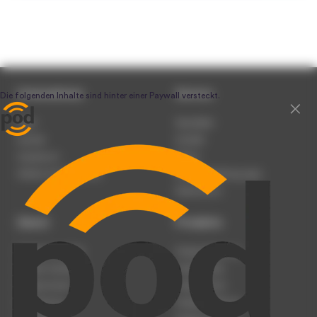
Unternehmen
Service
Team
Newsletter
Karriere
Kontakt
Impressum
Presse
Werben auf podcast.de
Nutzungsbedingungen
Datenschutz
Dienst
Produkte
Podcast anmelden
Podcast-Beratung
Podcast hochladen
Podcast-Jobs
Podcast-Events
Podcast-Push
Registrierung
Podcast-Werbung