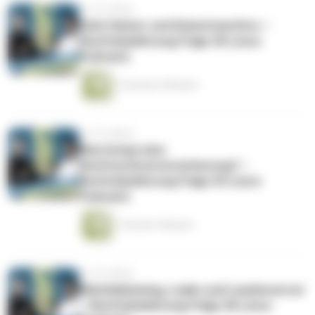
vor 10 Jahren
Safe Harbor und Datentransfers –
Rechtsbelehrung Folge 30 (Jura-
Podcast)
1 Stunde 22 Minuten
vor 10 Jahren
Was bringt eine
Rechtsschutzversicherung? –
Rechtsbelehrung Folge 29 (Jura-
Podcast)
1 Stunde 3 Minuten
vor 10 Jahren
Whistleblowing, Leaks und Landesverrat
– Rechtsbelehrung Folge 28 (Jura-