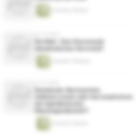
2 Stunden 2 Minuten
vor 16 Jahren
Die Wahl - Eine Sternstunde
demokratischer Herrschaft
2 Stunden 10 Minuten
vor 16 Jahren
Demokratie: Wertesystem,
Volksherrschaft oder Herrschaftsform
der kapitalistischen
Klassengesellschaft?
1 Stunde 31 Minuten