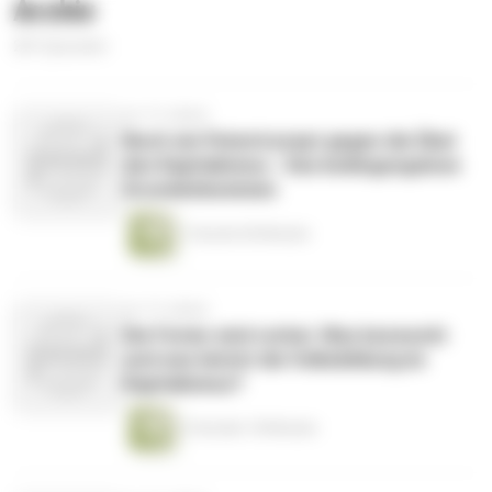
Archiv
281 Episoden
vor 15 Jahren
Noch ein Patentrezept gegen die Übel
des Kapitalismus - Das bedingungslose
Grundeinkommen
1 Stunde 56 Minuten
vor 15 Jahren
Die Ferien sind vorbei. Was bezweckt
und was leistet die Volksbildung im
Kapitalismus?
2 Stunden 18 Minuten