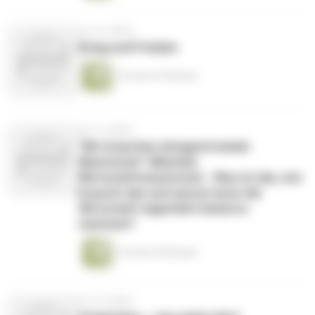
vor 16 Jahren
Krieg und Frieden
1 Stunde 43 Minuten
vor 16 Jahren
"Wir brauchen dringend wieder
Wachstum!" (Merkel):
Wirtschaftswachstum - Was ist das, wer
braucht das und warum muss die
Wirtschaft eigentlich immerzu
wachsen?
1 Stunde 50 Minuten
vor 16 Jahren