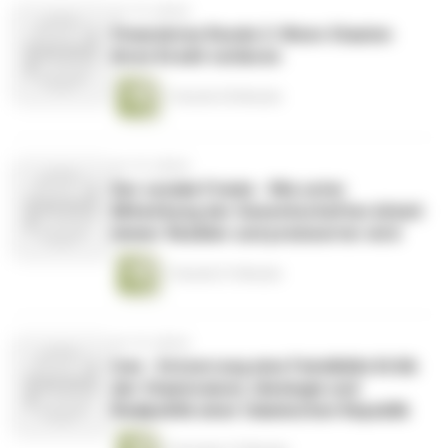
vor 16 Jahren
Finanzkrise Runde 2: Wenn Staaten
ihren Kredit verlieren
1 Stunde 55 Minuten
vor 16 Jahren
Der soziale Friede - Wie unter
Mitwirkung der Gewerkschaften Arbeit
immer flexibler und preiswerter wird
1 Stunde 51 Minuten
vor 16 Jahren
Iran - Entzerrung eine Feindbilds Kritik
der Staatsraison, Ideologie und
Realpolitik einer Islamischen Republik