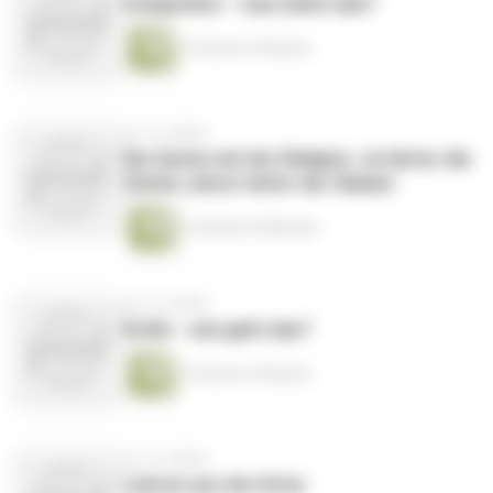
Integration – was meint das?
1 Stunde 51 Minuten
vor 16 Jahren
Die Sache mit der Religion: Je härter die
Zeiten, desto tiefer der Glaube
2 Stunden 54 Minuten
vor 16 Jahren
Kritik – wie geht das?
1 Stunde 51 Minuten
vor 16 Jahren
Lehren aus der Krise