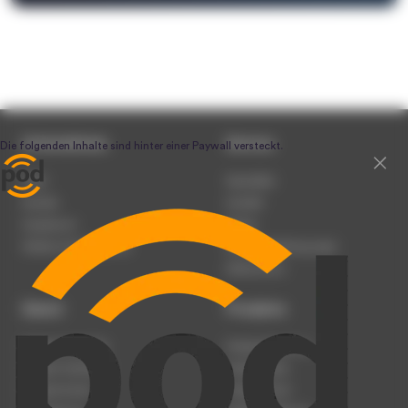
Unternehmen
Service
Team
Newsletter
Karriere
Kontakt
Impressum
Presse
Werben auf podcast.de
Nutzungsbedingungen
Datenschutz
Dienst
Produkte
Podcast anmelden
Podcast-Beratung
Podcast hochladen
Podcast-Jobs
Podcast-Events
Podcast-Push