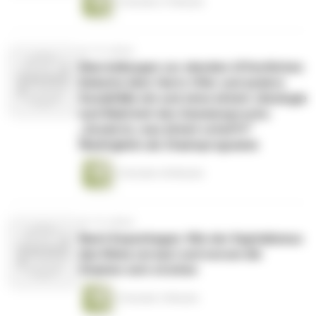
2 Stunden 27 Minuten
vor 16 Jahren
Klarstellungen zur elenden öffentlichen
Debatte über Hartz-IVler und andere
Sozialfälle mit und ohne Arbeit: Ideologie
und Wahrheit des Gemeinspruchs:
„Sozial ist, was Arbeit schafft!“
Niedriglohn als Staatsprogramm
2 Stunden 44 Minuten
vor 16 Jahren
Nach Kopenhagen: Wie der Kapitalismus
das Klima versaut und worum die
Staaten sich streiten
2 Stunden 3 Minuten