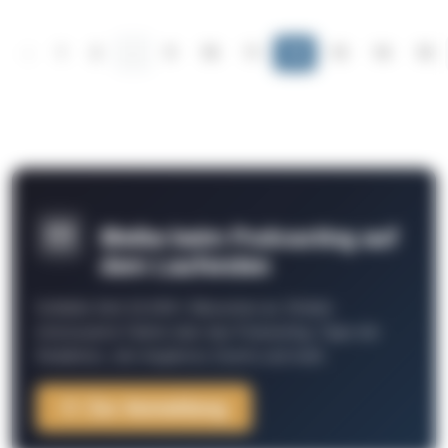
‹
1
2
...
9
10
11
12
13
14
15
Bleibe beim Podcasting auf
dem Laufenden
Schließe Dich 26.000+ Menschen an. Erhalte
interessante Fakten über das Podcasting, Tipps der
Redaktion, Job-Angebote, Events und mehr.
Zur Anmeldung