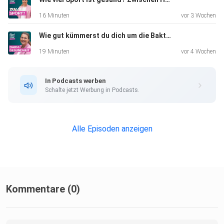
Problem, sondern das Zusammenspiel von hohen
16 Minuten
vor 3 Wochen
Temperaturen,
Wie gut kümmerst du dich um die Bakterien in deinem Darm? Das große Feld der Darmgesundheit!
Flüssigkeitsmangel und medikamentöser Therapie. Deshalb
sollten
19 Minuten
vor 4 Wochen
insbesondere Angehörige, Pflegekräfte und Ärzt:innen in
den
In Podcasts werben
Sommermonaten aufmerksam sein.
Schalte jetzt Werbung in Podcasts.
Der menschliche Körper verfügt grundsätzlich über
Alle Episoden anzeigen
wirksame
Mechanismen zur Temperaturregulation. Bei Hitze kommt
es zu vier
zentralen Anpassungen:
Kommentare (0)
Die Schweißproduktion nimmt zu, um den Körper