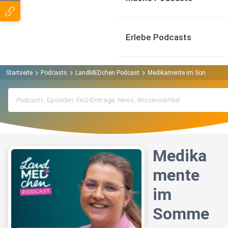
Erlebe Podcasts
Startseite
Podcasts
LandMEDchen Podcast
Medikamente im Sommer - dara
Medika
mente
im
Somme