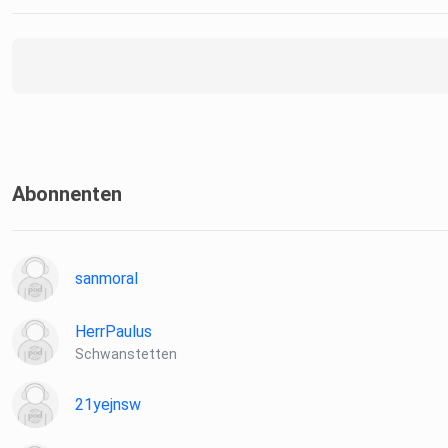
Abonnenten
sanmoral
HerrPaulus
Schwanstetten
21yejnsw