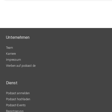
karin.woch-9up6
a.hummel-ZGOJ
Unternehmen
Team
Karriere
Impressum
Werben auf podcast.de
Dienst
Podcast anmelden
Podcast hochladen
Podcast-Events
Registrierung