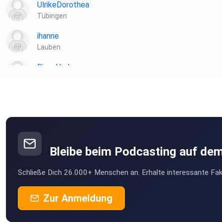
UlrikeDorothea
Tübingen
ihanne
Lauben
DianaVerh
Kassen
SOYA
Bremen
ovttiimn
Cologne
Bleibe beim Podcasting auf de
umacdbd8
Schließe Dich 26.000+ Menschen an. Erhalte interessante Fak
Kassel
BirgitHertle
Zur Anmeldung
Kröning