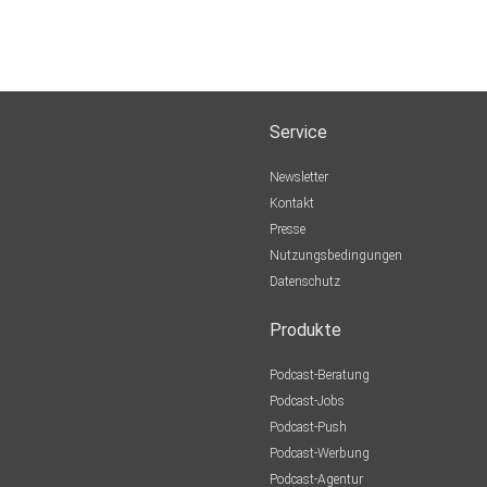
Service
Newsletter
Kontakt
Presse
Nutzungsbedingungen
Datenschutz
Produkte
Podcast-Beratung
Podcast-Jobs
Podcast-Push
Podcast-Werbung
Podcast-Agentur