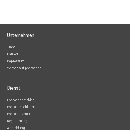
Unternehmen
Team
Karriere
Impressum
Werben auf podcast.de
Dienst
Podcast anmelden
Podcast hochladen
Podcast-Events
Registrierung
Anmeldung