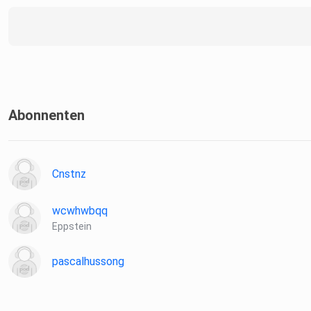
Abonnenten
Cnstnz
wcwhwbqq
Eppstein
pascalhussong