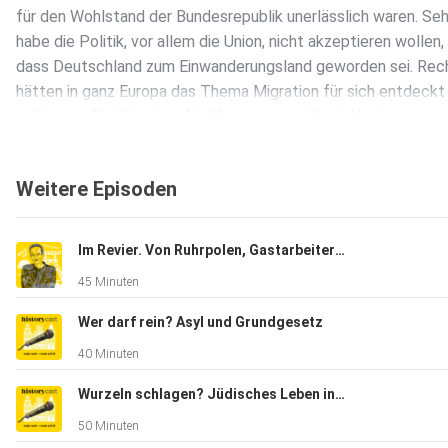
für den Wohlstand der Bundesrepublik unerlässlich waren. Seh
habe die Politik, vor allem die Union, nicht akzeptieren wollen,
dass Deutschland zum Einwanderungsland geworden sei. Rech
hätten in ganz Europa das Thema Migration für sich entdeckt
politisiert. Die Situation für Migranten, so Ulrich Herbert im
Gespräch mit Heiner Wember, sehe in Deutschland besser aus 
den meisten anderen europäischen Ländern "nach den Maßst
Weitere Episoden
Heiratsverhalten, Aufstieg, sozialer Aufstieg, Kinder." Herbert
kommt zu dem Ergebnis: "Insgesamt ist die Migrationsgeschi
letzten 40, 50 Jahre in Deutschland eine Erfolgsgeschichte."
Im Revier. Von Ruhrpolen, Gastarbeitern und Kriegsflüchtlingen
45 Minuten
Wer darf rein? Asyl und Grundgesetz
40 Minuten
Wurzeln schlagen? Jüdisches Leben in Deutschland von 1945 bis heute
50 Minuten