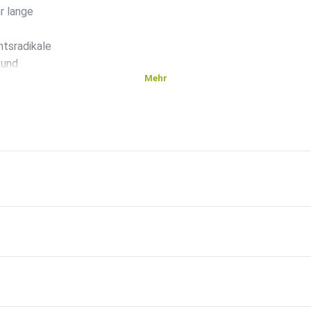
r lange
tsradikale
 und
Mehr
als in
äben
chte der