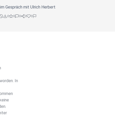
im Gespräch mit Ulrich Herbert
0
0
0
0
0
m
worden. In
bkommen
keine
den.
iter