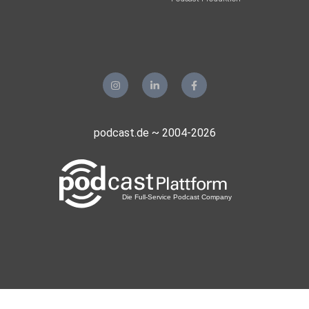
Anna fragt dort nach Symptomen, schaut sich Rachen und
Ohren an
und hört auch mal ab. Über die Jahre hat sie das gut gelernt
und
Andrea hat sie angeleitet, indem sie ihr Befunde gezeigt
hat.
Richtiges Hands-on-Lernen, so wie das Medizinstudierende
auch
podcast.de ~ 2004-2026
tun.
Andrea kommt nur noch kurz dazu, auch wenn das
mittlerweile nicht
mehr notwendig wäre. Das Problem ist aber der EBM, also
der
Abrechnungskatalog. Wenn Andrea die Patient:innen nicht
gesehen
hat, kann sie die Behandlung auch nicht abrechnen.