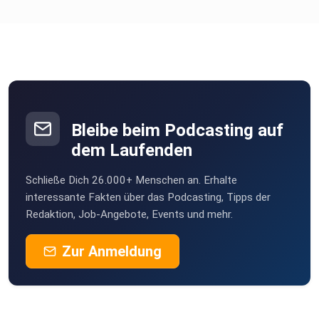
Weitere Unterstützung sind Hilfsmittel. Anna erklärt, dass
z.B.
ein Notfallknopf gut ist. Auch für Umbaumaßnahmen im
Haus gibt es
Förderungen.
Bleibe beim Podcasting auf
Hier sind auch die Sanitätshäuser ein wichtiger Player –
dem Laufenden
leider
sind die digital noch nicht angeschlossen, sodass die
Schließe Dich 26.000+ Menschen an. Erhalte
Kommunikation schwieriger ist.
interessante Fakten über das Podcasting, Tipps der
Redaktion, Job-Angebote, Events und mehr.
Zur Anmeldung
Ein sehr schambehaftetes Thema ist die Inkontinenz.
Patient:innen
können ein Rezept für Inkontinenzmaterial bekommen.
Leider reicht