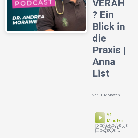
VERAH
? Ein
Blick in
die
Praxis |
Anna
List
vor 10 Monaten
51
Minuten
0
0
0
0
0
0
0