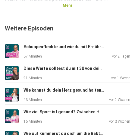
Mehr
unterwegs.
Weitere Episoden
VERAH ist die Abkürzung für Versorgungsassistent:in in der
hausärztlichen Praxis. Früher wurde sie auch
Gemeindeschwester
Schuppenflechte und wie du mit Ernährung dagegen steuern kannst | Dr. Andrea Morawe
genannt.
37 Minuten
vor 2 Tagen
Diese Werte solltest du mit 30 von deinem Körper kennen! | Dr. Andrea Morawe erklärt
Um VERAH zu werden, braucht man eine abgeschlossene
21 Minuten
vor 1 Woche
Ausbildung
zur MFA (medizinische Fachangestellte) oder als
Wie kannst du dein Herz gesund halten? | Dr. Andrea Morawe erklärt
Gesundheits- und
43 Minuten
vor 2 Wochen
Krankenpfleger:in. Ein bisschen Berufserfahrung schadet
auch
Wie viel Sport ist gesund? Zwischen Hobby- und Spitzensport! | Dr. Andrea Morawe erklärt
nicht!
16 Minuten
vor 3 Wochen
Wie gut kümmerst du dich um die Bakterien in deinem Darm? Das große Feld der Darmgesundheit!