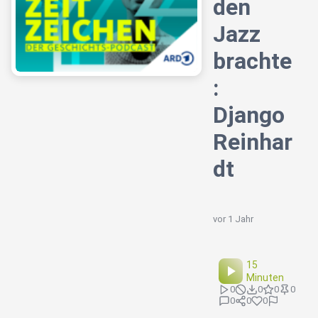
den
Jazz
brachte
:
Django
Reinhar
dt
vor 1 Jahr
15
Minuten
0
0
0
0
0
0
0