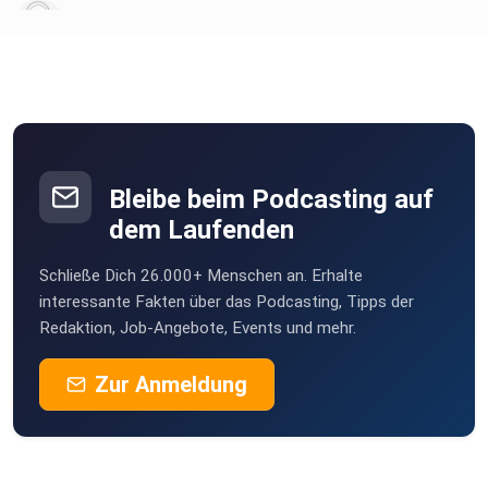
SIYA
schabs
Loosdorf
MichaelLutz
Münster-Sarmsheim
Bleibe beim Podcasting auf
dem Laufenden
Kathrin1506
Schließe Dich 26.000+ Menschen an. Erhalte
Majestix
interessante Fakten über das Podcasting, Tipps der
Redaktion, Job-Angebote, Events und mehr.
kolmatux
Zur Anmeldung
Dortmund-Wickede
michiB
Kerpen