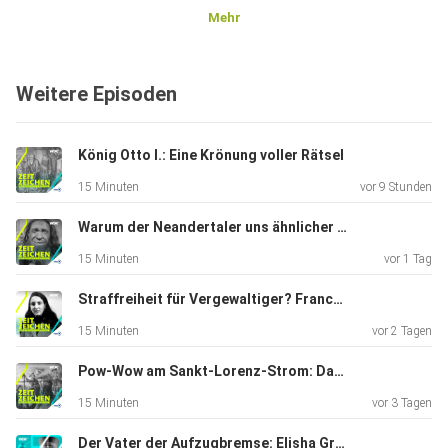
Mehr
Weitere Episoden
König Otto I.: Eine Krönung voller Rätsel
15 Minuten
vor 9 Stunden
Warum der Neandertaler uns ähnlicher ist, als wir denken
15 Minuten
vor 1 Tag
Straffreiheit für Vergewaltiger? Franca Violas mutiges Nein
15 Minuten
vor 2 Tagen
Pow-Wow am Sankt-Lorenz-Strom: Das Ende der Biberkriege
15 Minuten
vor 3 Tagen
Der Vater der Aufzugbremse: Elisha Graves Otis