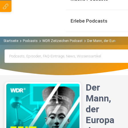
Erlebe Podcasts
Startseite
Podcasts
WDR Zeitzeichen Podcast
Der Mann, der Europa den 
Der
Mann,
der
Europa