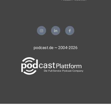
München
delcastello
Oberhausen
tjfunk3
podcast.de ~ 2004-2026
lexus
Muppi
Mariannemax
Düsseldorf
Kague
Höchstadt
Infokiste