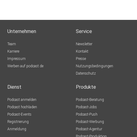
Suzanah
Hamburg
PelleLagos
Unternehmen
Service
Sascha41180
Team
Newsletter
Stolberg (Rheinland)
Karriere
Kontakt
Impressum
Buddel003
Presse
Werben auf podcast.de
Dortmund
Nutzungsbedingungen
Datenschutz
truecrimefreund
Döbeln
Dienst
Produkte
mitArgusaugen
Podcast anmelden
Podcast-Beratung
Rudersberg
Podcast hochladen
Podcast-Jobs
Podcast-Events
Podcast-Push
schomi61
Registrierung
Podcast-Werbung
Papenburg
Anmeldung
Podcast-Agentur
BriPa
Podcast-Produktion