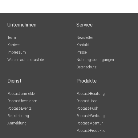
Unternehmen
Service
Team
Newsletter
Karriere
Kontakt
Impressum
Presse
Werben auf podcast.de
Nutzungsbedingungen
Datenschutz
Dienst
Produkte
Podcast anmelden
Podcast-Beratung
Podcast hochladen
Podcast-Jobs
Podcast-Events
Podcast-Push
Registrierung
Podcast-Werbung
Anmeldung
Podcast-Agentur
Podcast-Produktion