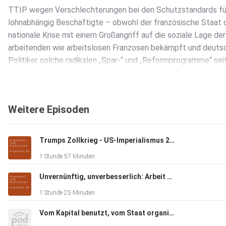
TTIP wegen Verschlechterungen bei den Schutzstandards fü
lohnabhängig Beschäftigte – obwohl der französische Staat 
nationale Krise mit einem Großangriff auf die soziale Lage der
arbeitenden wie arbeitslosen Franzosen bekämpft und deuts
Politiker solche radikalen „Spar-“ und „Reformprogramme“ sei
Jahr und Tag für ganz Europa fordern? Wer soll das glauben?
Weitere Episoden
Wenn jetzt führende Politiker in Europa und den USA gegen 
hetzen, dann kalkulieren sie anders, als sie es bisher getan
haben. Der Standpunkt, von dem aus sie kalkulieren und an d
Trumps Zollkrieg - US-Imperialismus 2.0
sich jeder Protest von unten noch stets die Zähne ausgebiss
1 Stunde 57 Minuten
hat, ist ein und derselbe. Es ist der überall regierende
Standpunkt, dass die nationalen Kapitale wachsen müssen –
Unvernünftig, unverbesserlich: Arbeit & Reichtum im Kapitalismus
unbedingt. TTIP sollte dafür die Wunderwaffe sein.
1 Stunde 25 Minuten
Vom Kapital benutzt, vom Staat organisiert, von Patrioten beargwöhnt: Deutschland, seine Migration und seine Migrationspolitik
Mehr Kapitalwachstum durch mehr grenzüberschreitende Frei