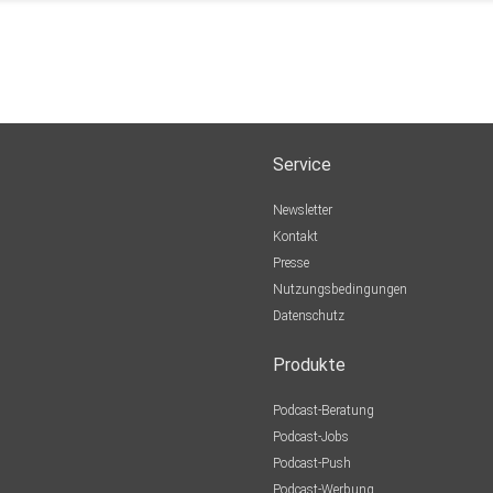
Service
in
.
Newsletter
Kontakt
Presse
Nutzungsbedingungen
Datenschutz
Produkte
Podcast-Beratung
Podcast-Jobs
Podcast-Push
Podcast-Werbung