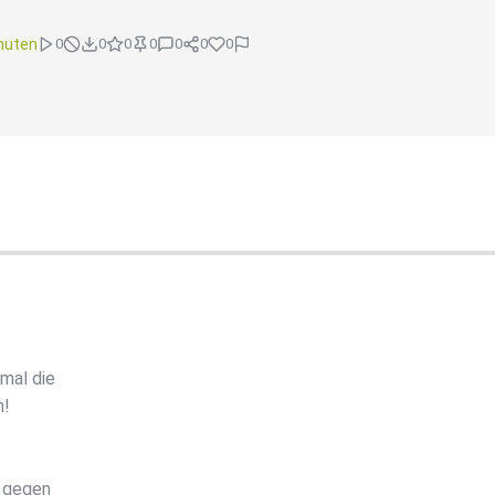
nuten
0
0
0
0
0
0
0
mal die
m!
 gegen