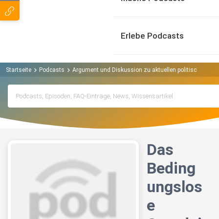
Erlebe Podcasts
Startseite
Podcasts
Argument und Diskussion zu aktuellen politischen T
Das
Beding
ungslos
e