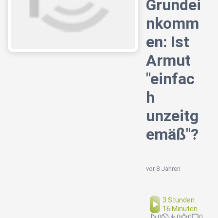
Grundei
nkomm
en: Ist
Armut
"einfac
h
unzeitg
emäß"?
vor 8 Jahren
3 Stunden
16 Minuten
0
0
0
0