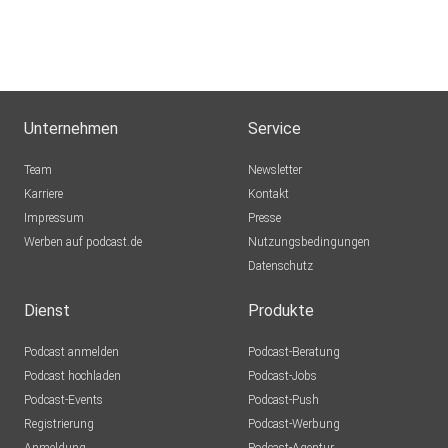
Unternehmen
Service
Team
Newsletter
Karriere
Kontakt
Impressum
Presse
Werben auf podcast.de
Nutzungsbedingungen
Datenschutz
Dienst
Produkte
Podcast anmelden
Podcast-Beratung
Podcast hochladen
Podcast-Jobs
Podcast-Events
Podcast-Push
Registrierung
Podcast-Werbung