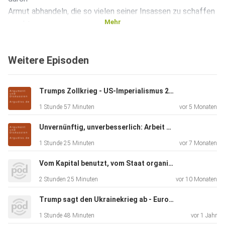
Armut abhandeln, die so vielen seiner Insassen zu schaffen
Mehr
macht.
Weitere Episoden
Solche wohlmeinenden Ideen fangen sich seit jeher von
den
ideellen wie den wirklichen Sachwaltern der ‚herrschenden
Trumps Zollkrieg - US-Imperialismus 2.0
Zustände‘ mit dem Verweis auf eben diese ‚herrschenden
1 Stunde 57 Minuten
vor 5 Monaten
Zustände‘,
die ‚nun mal‘ so sind, wie sie sind, ihren antikritischen Konter
Unvernünftig, unverbesserlich: Arbeit & Reichtum im Kapitalismus
ein: Sie beißen sich an der unumstößlichen
1 Stunde 25 Minuten
vor 7 Monaten
marktwirtschaftlichen
Realität einfach die Zähne aus und ihre Vertreter blamieren
Vom Kapital benutzt, vom Staat organisiert, von Patrioten beargwöhnt: Deutschland, seine Migration und seine Migrationspolitik
sich
2 Stunden 25 Minuten
vor 10 Monaten
als realitätsferne Träumer – was ganz selbstverständlich
für die
Trump sagt den Ukrainekrieg ab - Europa kann Frieden mit Russland nicht brauchen
‚Realität‘ und gegen die Verbesserungsideen sprechen
1 Stunde 48 Minuten
vor 1 Jahr
soll.