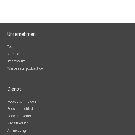
Unternehmen
Team
Karriere
Impressum
Werben auf podcast.de
Dienst
Podcast anmelden
Podcast hochladen
Podcast-Events
Registrierung
Anmeldung