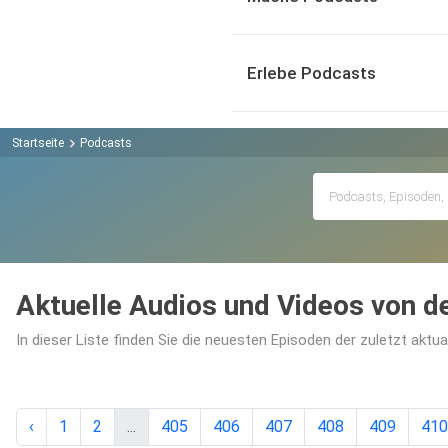
Erlebe Podcasts
Startseite
Podcasts
Aktuelle Audios und Videos von 
In dieser Liste finden Sie die neuesten Episoden der zuletzt aktu
‹
1
2
...
405
406
407
408
409
410