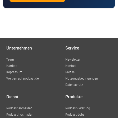
Unternehmen
Service
Team
Newsletter
Karriere
Kontakt
Impressum
Presse
Werben auf podcast.de
Nutzungsbedingungen
Datenschutz
Dienst
Produkte
Podcast anmelden
Podcast-Beratung
Podcast hochladen
Podcast-Jobs