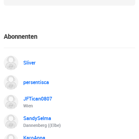
Abonnenten
Sliver
persentisca
JFTican0807
Wien
SandySelma
Dannenberg ((Elbe)
KaroAnna