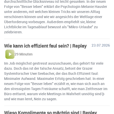
durchschnittliche Glücksniveau ist leicht gesunken. In der neuen
Folge von "Besser leben" erklärt die Psychologin Melanie Hausler
unter anderem, mit welchen kleinen Tricks wir unseren Alltag
verschönern können und wie wir angesichts der Weltlage einer
Überforderung vorbeugen. Außerdem empfiehlt sie, kleine
Lichtblicke im Tagesablauf bewusst als "Mikro-Urlaube" zu
zelebrieren.
Wie kann ich effizient faul sein? | Replay
23.07.2026
29 Minuten
Im Job möglichst gestresst auszuschauen, das gehört für viele
dazu. Doch das ist der falsche Ansatz, betont der Grazer
Systemforscher Uwe Seebacher, der das Buch Effizient faul:
Minimaler Aufwand. Maximaler Erfolg geschrieben hat. In einer
neuen Folge von "Besser leben" erzählt er, wie man sich auch an
den stressigsten Tagen Freiräume schafft, wie man Zeitfresser im
Büro enttarnt, warum viele Meetings in Wahrheit unnötig sind þ
und wie man lernt, Nein zu sagen.
Wieso Komplimente so mächtig sind | Replay