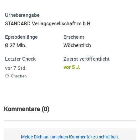
man eigentlich intuitiv? Was bewirken Meditation und
Dankbarkeit im Alltag und wieso ist radikale
Urheberangabe
Selbstoptimierung der falsche Weg? Mit diesen und vielen
STANDARD Verlagsgesellschaft m.b.H.
weiteren Fragen beschreiten wir mit der Hörerschaft den
Weg zu einem besseren, glücklicheren Leben. Neue Folgen
Episodenlänge
Erscheint
immer donnerstags.
Ø 27 Min.
Wöchentlich
Letzter Check
Zuerst veröffentlicht
vor 5 J.
vor 7 Std.
Checken
Kommentare (0)
Melde Dich an, um einen Kommentar zu schreiben.