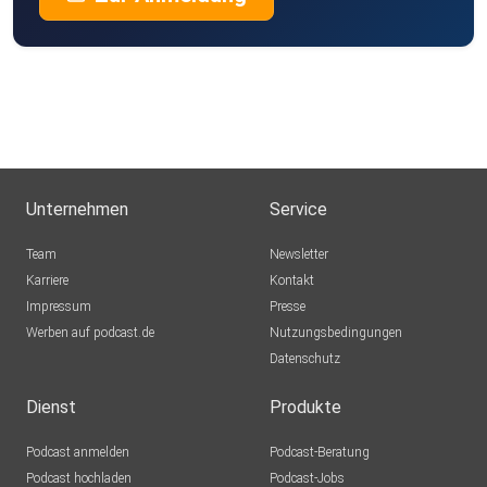
Unternehmen
Service
Team
Newsletter
Karriere
Kontakt
Impressum
Presse
Werben auf podcast.de
Nutzungsbedingungen
Datenschutz
Dienst
Produkte
Podcast anmelden
Podcast-Beratung
Podcast hochladen
Podcast-Jobs