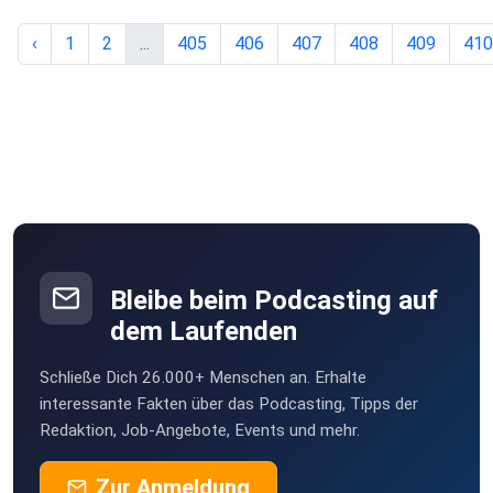
‹
1
2
...
405
406
407
408
409
410
Bleibe beim Podcasting auf
dem Laufenden
Schließe Dich 26.000+ Menschen an. Erhalte
interessante Fakten über das Podcasting, Tipps der
Redaktion, Job-Angebote, Events und mehr.
Zur Anmeldung