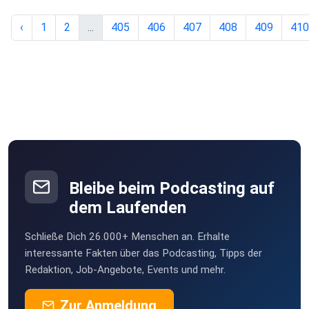
‹
1
2
...
405
406
407
408
409
410
Bleibe beim Podcasting auf
dem Laufenden
Schließe Dich 26.000+ Menschen an. Erhalte
interessante Fakten über das Podcasting, Tipps der
Redaktion, Job-Angebote, Events und mehr.
Zur Anmeldung