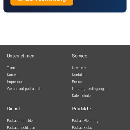
Unternehmen
Service
Team
Newsletter
Karriere
Kontakt
Impressum
Presse
Werben auf podcast.de
Nutzungsbedingungen
Datenschutz
Dienst
Produkte
Podcast anmelden
Podcast-Beratung
Podcast hochladen
Podcast-Jobs