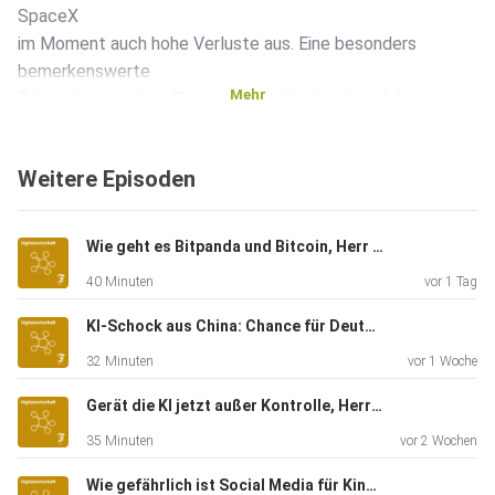
SpaceX
im Moment auch hohe Verluste aus. Eine besonders
bemerkenswerte
Mehr
Erkenntnis aus dem Börsenprospekt ist, mit welcher
Machtfülle
SpaceX den Unternehmenschef Elon Musk ausgestattet
Weitere Episoden
hat. Das
Unternehmen hat zwei Klassen von Aktien mit
unterschiedlichen
Wie geht es Bitpanda und Bitcoin, Herr Enzersdorfer-Konrad?
Stimmrechten. Musk hält eine überwältigende Mehrheit
40 Minuten
vor 1 Tag
der
privilegierten B-Aktien, die jeweils zehn Stimmrechte
KI-Schock aus China: Chance für Deutschland?
haben. Die
32 Minuten
vor 1 Woche
gewöhnlichen Aktionäre werden A-Aktien mit jeweils einem
Stimmrecht
Gerät die KI jetzt außer Kontrolle, Herr Krüger?
bekommen. Insgesamt hält Musk 85 Prozent der
35 Minuten
vor 2 Wochen
Stimmrechte an SpaceX.
Musk hat außerdem dafür gesorgt, dass er praktisch
Wie gefährlich ist Social Media für Kinder, Herr Korte?