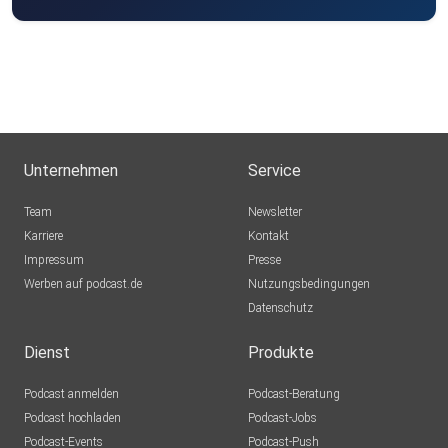
Unternehmen
Service
Team
Newsletter
Karriere
Kontakt
Impressum
Presse
Werben auf podcast.de
Nutzungsbedingungen
Datenschutz
Dienst
Produkte
Podcast anmelden
Podcast-Beratung
Podcast hochladen
Podcast-Jobs
Podcast-Events
Podcast-Push