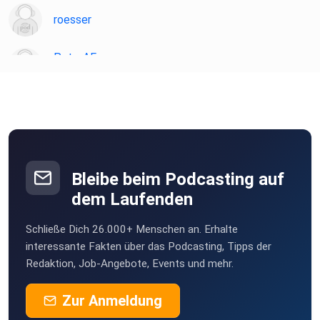
Börsenprospekt von einer Siedlung auf dem Mars die Rede
roesser
ist, und
warum Elon Musk mehr Geld bekommt, wenn sie errichtet
PeterAF
ist.
Essen
JoergS
ghospach
Gammertingen
Bleibe beim Podcasting auf
willistvv
dem Laufenden
Karlsruhe
Schließe Dich 26.000+ Menschen an. Erhalte
Felix1928
interessante Fakten über das Podcasting, Tipps der
Düsseldorf
Redaktion, Job-Angebote, Events und mehr.
MSWMGPodcast
Zur Anmeldung
Düsseldorf