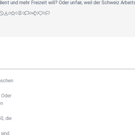
ent und mehr Freizeit will? Oder unfair, weil der Schweiz Arbeit
0
0
0
0
0
0
enschen
? Oder
en
0, die
 sind