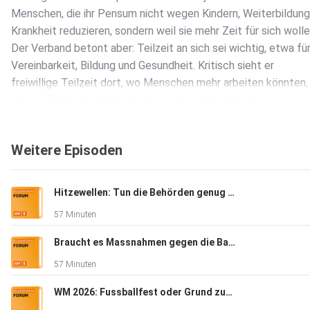
Menschen, die ihr Pensum nicht wegen Kindern, Weiterbildung
Krankheit reduzieren, sondern weil sie mehr Zeit für sich wolle
Der Verband betont aber: Teilzeit an sich sei wichtig, etwa fü
Vereinbarkeit, Bildung und Gesundheit. Kritisch sieht er
freiwillige Teilzeit dort, wo Menschen mehr arbeiten könnten,
aber nicht tun. Laut Arbeitgeberverband steckt darin ein gros
ungenutztes Arbeitskräftepotenzial, gerade in einer Zeit, in d
der Schweiz Fachkräfte fehlen. Daniel Kopp vom Schweizeri
Weitere Episoden
Gewerkschaftsbund hält dagegen: Viele Menschen reduzierte
einfach aus Bequemlichkeit, sondern weil Druck, Stress und s
Erreichbarkeit in der Arbeitswelt zugenommen hätten. Wer di
Hitzewellen: Tun die Behörden genug dagegen?
Erwerbstätigkeit fördern wolle, müsse deshalb zuerst bei den
57 Minuten
Arbeitsbedingungen ansetzen. Teilzeit ab 50: «Lifestyle» ode
Recht? Ist es problematisch, wenn Menschen weniger arbeit
Braucht es Massnahmen gegen die Babyflaute?
sie mehr könnten? Oder ist Freizeit ein guter Grund, wenn man
57 Minuten
auf Lohn verzichtet? In der Diskussionssendung «Forum» deba
· Patrick Chuard-Keller, Chefökonom Schweizerischer
WM 2026: Fussballfest oder Grund zum Abschalten?
Arbeitgeberverband · Daniel Kopp, Zentralsekretär des