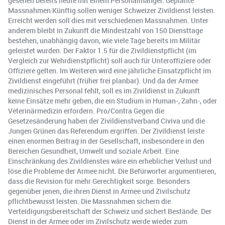
gesehen bereits heute mit einem Personalmangel. Geplante
Massnahmen Künftig sollen weniger Schweizer Zivildienst leisten.
Erreicht werden soll dies mit verschiedenen Massnahmen. Unter
anderem bleibt in Zukunft die Mindestzahl von 150 Diensttage
bestehen, unabhängig davon, wie viele Tage bereits im Militär
geleistet wurden. Der Faktor 1.5 für die Zivildienstpflicht (im
Vergleich zur Wehrdienstpflicht) soll auch für Unteroffiziere oder
Offiziere gelten. Im Weiteren wird eine jährliche Einsatzpflicht im
Zivildienst eingeführt (früher frei planbar). Und da der Armee
medizinisches Personal fehlt, soll es im Zivildienst in Zukunft
keine Einsätze mehr geben, die ein Studium in Human-, Zahn-, oder
Veterinärmedizin erfordern. Pro/Contra Gegen die
Gesetzesänderung haben der Zivildienstverband Civiva und die
Jungen Grünen das Referendum ergriffen. Der Zivildienst leiste
einen enormen Beitrag in der Gesellschaft, insbesondere in den
Bereichen Gesundheit, Umwelt und soziale Arbeit. Eine
Einschränkung des Zivildienstes wäre ein erheblicher Verlust und
löse die Probleme der Armee nicht. Die Befürworter argumentieren,
dass die Revision für mehr Gerechtigkeit sorge. Besonders
gegenüber jenen, die ihren Dienst in Armee und Zivilschutz
pflichtbewusst leisten. Die Massnahmen sichern die
Verteidigungsbereitschaft der Schweiz und sichert Bestände. Der
Dienst in der Armee oder im Zivilschutz werde wieder zum