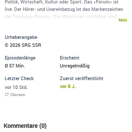
Politik, Wirtschaft, Kultur oder Sport. Das «Forum» ist
live. Der Hörer- und Usereinbezug ist das Markenzeichen
der Sendung «Forum». Die Hörerinnen und Hörer sind
Mehr
entweder live im Studio oder aber sie beteiligen sich per
Telefon oder an der Online-Diskussion auf srf1.ch.
Urheberangabe
© 2026 SRG SSR
Episodenlänge
Erscheint
Ø 57 Min.
Unregelmäßig
Letzter Check
Zuerst veröffentlicht
vor 8 J.
vor 10 Std.
Checken
Kommentare (0)