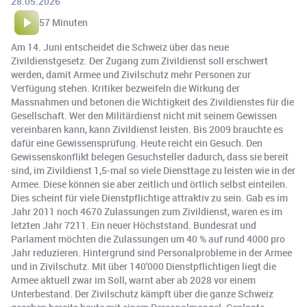
28.05.2026
57 Minuten
Am 14. Juni entscheidet die Schweiz über das neue
Zivildienstgesetz. Der Zugang zum Zivildienst soll erschwert
werden, damit Armee und Zivilschutz mehr Personen zur
Verfügung stehen. Kritiker bezweifeln die Wirkung der
Massnahmen und betonen die Wichtigkeit des Zivildienstes für die
Gesellschaft. Wer den Militärdienst nicht mit seinem Gewissen
vereinbaren kann, kann Zivildienst leisten. Bis 2009 brauchte es
dafür eine Gewissensprüfung. Heute reicht ein Gesuch. Den
Gewissenskonflikt belegen Gesuchsteller dadurch, dass sie bereit
sind, im Zivildienst 1,5-mal so viele Diensttage zu leisten wie in der
Armee. Diese können sie aber zeitlich und örtlich selbst einteilen.
Dies scheint für viele Dienstpflichtige attraktiv zu sein. Gab es im
Jahr 2011 noch 4670 Zulassungen zum Zivildienst, waren es im
letzten Jahr 7211. Ein neuer Höchststand. Bundesrat und
Parlament möchten die Zulassungen um 40 % auf rund 4000 pro
Jahr reduzieren. Hintergrund sind Personalprobleme in der Armee
und in Zivilschutz. Mit über 140'000 Dienstpflichtigen liegt die
Armee aktuell zwar im Soll, warnt aber ab 2028 vor einem
Unterbestand. Der Zivilschutz kämpft über die ganze Schweiz