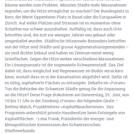
Bäume werden zum Problem. Müssten Städte mehr Massnahmen
ergreifen, um die Hitze erträglicher zu machen? Der Bundesplatz in
Bern, der Meret Oppenheim-Platz in Basel oder die Europaallee in
Zürich: Auf vielen Plätzen und Strassen ist es momentan ohne
Schatten nur schwer auszuhalten. Auffällig ist, dass auch Orte
betroffen sind, die erst vor wenigen Jahren neu gebaut oder
umgestaltet wurden. Städtische Hitzeinseln Besonders betroffen
von der Hitze sind Städte und grosse Agglomerationsgemeinden –
sie sind dichter bebaut und haben im Zentrum meist wenig
Grünflächen. Gegen die Hitze wirken verschiedene Massnahmen.
Ein Lösungsansatz ist die sogenannte Schwammstadt. Das Ziel
dabei ist, dass möglichst viel Regenwasser im Boden versickern
kann, anstatt dass es in der Kanalisation abgeführt wird. Dafür ist
es nötig, asphaltierte Flächen zu entsiegeln. Debatte im «Forum»
Tun die Behörden der Schweizer Städte genug für die Anpassung
an die Hitze? Diese Frage diskutieren am Donnerstag, 25. Juni, von
10 bis 11 Uhr in der Sendung «Forum» die folgenden Gäste: •
Bettina Walch, Projektleiterin «Asphaltknackerinnen». Das
Programm unterstützt private Hausbesitzer beim Entsiegeln von
Asphaltflächen. • Lena Frank, Präsidentin der energie- und
klimapolitischen Kommission des Schweizerischen
Städteverbands