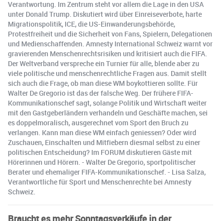
Verantwortung. Im Zentrum steht vor allem die Lage in den USA
unter Donald Trump. Diskutiert wird über Einreiseverbote, harte
Migrationspolitik, ICE, die US-Einwanderungsbehörde,
Protestfreiheit und die Sicherheit von Fans, Spielern, Delegationen
und Medienschaffenden. Amnesty International Schweiz warnt vor
gravierenden Menschenrechtsrisiken und kritisiert auch die FIFA.
Der Weltverband verspreche ein Turnier für alle, blende aber zu
viele politische und menschenrechtliche Fragen aus. Damit stellt
sich auch die Frage, ob man diese WM boykottieren sollte. Für
Walter De Gregorio ist das der falsche Weg. Der frühere FIFA-
Kommunikationschef sagt, solange Politik und Wirtschaft weiter
mit den Gastgeberländern verhandeln und Geschäfte machen, sei
es doppelmoralisch, ausgerechnet vom Sport den Bruch zu
verlangen. Kann man diese WM einfach geniessen? Oder wird
Zuschauen, Einschalten und Mitfiebern diesmal selbst zu einer
politischen Entscheidung? Im FORUM diskutieren Gäste mit
Hörerinnen und Hörern. - Walter De Gregorio, sportpolitischer
Berater und ehemaliger FIFA-Kommunikationschef. - Lisa Salza,
Verantwortliche für Sport und Menschenrechte bei Amnesty
Schweiz.
Braucht es mehr Sonntagsverkäufe in der