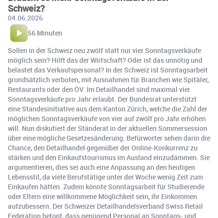
Schweiz?
04.06.2026
56 Minuten
Sollen in der Schweiz neu zwölf statt nur vier Sonntagsverkäufe
möglich sein? Hilft das der Wirtschaft? Oder ist das unnötig und
belastet das Verkaufspersonal? In der Schweiz ist Sonntagsarbeit
grundsätzlich verboten, mit Ausnahmen für Branchen wie Spitäler,
Restaurants oder den ÖV. Im Detailhandel sind maximal vier
Sonntagsverkäufe pro Jahr erlaubt. Der Bundesrat unterstützt
eine Standesinitiative aus dem Kanton Zürich, welche die Zahl der
möglichen Sonntagsverkäufe von vier auf zwölf pro Jahr erhöhen
will. Nun diskutiert der Ständerat in der aktuellen Sommersession
über eine mögliche Gesetzesänderung. Befürworter sehen darin die
Chance, den Detailhandel gegenüber der Online-Konkurrenz zu
stärken und den Einkaufstourismus im Ausland einzudämmen. Sie
argumentieren, dies sei auch eine Anpassung an den heutigen
Lebensstil, da viele Berufstätige unter der Woche wenig Zeit zum
Einkaufen hätten. Zudem könnte Sonntagsarbeit für Studierende
oder Eltern eine willkommene Möglichkeit sein, ihr Einkommen
aufzubessern. Der Schweizer Detailhandelsverband Swiss Retail
Federation betont, dass genügend Personal an Sonntags- und