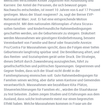
Menschen verschieben Kinder zugunsten von Ausbildung und
Karriere. Der Anteil der Personen, die sich bewusst gegen
Nachwuchs entscheiden, ist innert 10 Jahren von 6 auf 17 Prozent
gestiegen. Muss der Staat reagieren? Ja, sagt der Berner EVP-
Nationalrat Marc Jost. Er hat eine entsprechende Motion
eingereicht. Mit dem nationalen Aktionsplan «Futura Sicura»
sollen familien- und kinderfreundliche Rahmenbedingungen
geschaffen werden, um die Geburtenrate zu steigern. Diskutiert
werden Massnahmen wie günstigere Kinderbetreuung, bessere
Vereinbarkeit von Familie und Beruf oder finanzielle Anreize.
Pro/Contra Für Massnahmen spricht, dass die Folgen einer tiefen
Geburtenrate langfristig spürbar sind: Die Bevölkerung altert, und
das Renten- und Sozialsystem gerät unter Druck. Die Strategie,
dieses Defizit durch Zuwanderung auszugleichen, führt zu
gesellschaftlichen und politischen Spannungen. Gegnerinnen und
Gegner finden, dass sich der Staat nicht direkt in die
Familienplanung einmischen soll. Gute Rahmenbedingungen für
Familien seinen wichtig, aber dafür seien Kantone und Gemeinden
verantwortlich. Massnahmen wie bezahlbare Kita-Plätze,
Steuererleichterungen für Familien etc., würden die Staatskasse
zu fest belasten. Zudem zeigen Studien und Erfahrungen aus dem
Ausland, dass solche Instrumente meist nur einen begrenzten
Effekt haben. Welche Massnahmen kommen in Frage um die